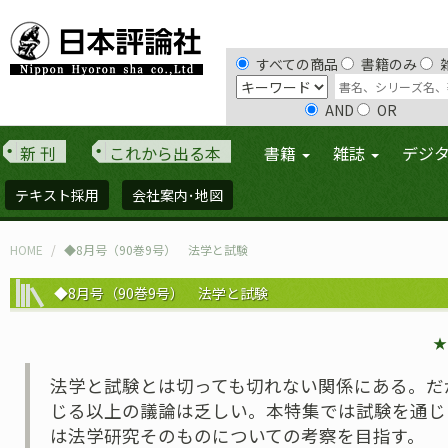
すべての商品
書籍のみ
AND
OR
新 刊
これから出る本
書籍
雑誌
デジ
テキスト採用
会社案内･地図
HOME
◆8月号（90巻9号） 法学と試験
◆8月号（90巻9号） 法学と試験
★
法学と試験とは切っても切れない関係にある。だ
じる以上の議論は乏しい。本特集では試験を通じ
は法学研究そのものについての考察を目指す。