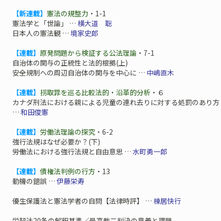
【新連載】
憲法の規整力
・1-1
憲法学と「世論」 …
横大道 聡
日本人の憲法観 …
境家史郎
【連載】
原発問題から検証する公法理論
・7-1
自治体の関与の正統性と法的根拠(上)
――安全規制への周辺自治体の関与を中心に …
中嶋直木
【連載】
拐取罪を巡る比較法的・沿革的分析
・６
カナダ刑法における親による児童の連れ去りに対する処罰のあり方
…
和田俊憲
【連載】
労働法理論の探究
・6-2
強行法規はなぜ必要か？(下)
――労働法における強行法規と自由意思 …
水町勇一郎
【連載】
債権法判例の行方
・13
動機の錯誤 …
伊藤栄寿
優生保護法と憲法学者の自問【法律時評】 …
棟居快行
労契法20条の解釈基準／最高裁二判決の意義と課題