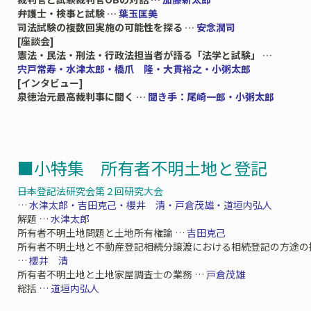
弁護士・検事と試験 …
葉玉匡美
司法試験の複数回実施の可能性を探る …
安念潤司
[座談会]
憲法・民法・刑法・行政法担当者が語る「法学と試験」 …
宍戸常寿・水津太郎・橋爪 隆・大貫裕之・小粥太郎
[インタビュー]
泉徳治元最高裁判事に聞く …
聞き手：尾崎一郎・小粥太郎
■小特集 所有者不明土地と登記
――日本登記法研究会第２回研究大会
…
水津太郎・吉田克己・櫻井 清・戸倉茂雄・道垣内弘人
解題 …
水津太郎
所有者不明土地問題と土地所有権論 …
吉田克己
所有者不明土地と不動産登記――相続分譲渡における相続登記の方途
…
櫻井 清
所有者不明土地と土地家屋調査士の業務 …
戸倉茂雄
総括 …
道垣内弘人