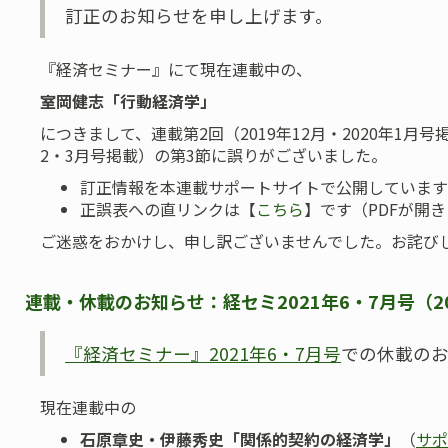
訂正のお知らせを申し上げます。
『経済セミナー』にて現在連載中の、
室岡健志「行動経済学」
につきまして、連載第2回（2019年12月・2020年1月号掲
2・3月号掲載）の第3節に誤りがございました。
訂正情報を本連載サポートサイトで公開しています
正誤表への直リンクは【
こちら
】です（PDFが開
ご迷惑をおかけし、申し訳ございませんでした。お詫び
連載・休載のお知らせ：経セミ2021年6・7月号（202
『経済セミナー』2021年6・7月号
での休載のお
現在連載中の
石原章史・伊藤秀史「関係的契約の経済学」
（
サポ