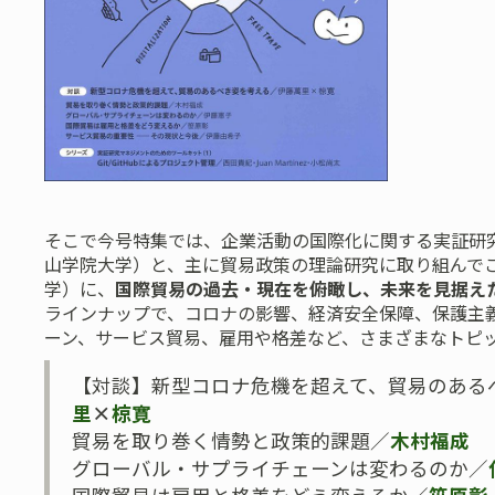
そこで今号特集では、企業活動の国際化に関する実証研
山学院大学）と、主に貿易政策の理論研究に取り組んで
学）に、
国際貿易の過去・現在を俯瞰し、未来を見据え
ラインナップで、コロナの影響、経済安全保障、保護主
ーン、サービス貿易、雇用や格差など、さまざまなトピ
【対談】新型コロナ危機を超えて、貿易のある
里
×
椋寛
貿易を取り巻く情勢と政策的課題／
木村福成
グローバル・サプライチェーンは変わるのか／