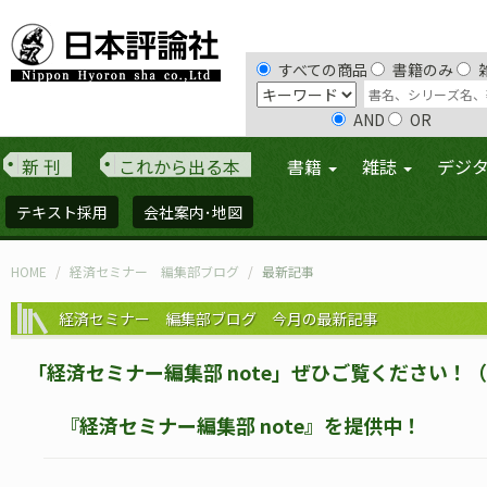
すべての商品
書籍のみ
AND
OR
新 刊
これから出る本
書籍
雑誌
デジ
テキスト採用
会社案内･地図
HOME
経済セミナー 編集部ブログ
最新記事
経済セミナー 編集部ブログ 今月の最新記事
「経済セミナー編集部 note」ぜひご覧ください！（20
『経済セミナー編集部 note』を提供中！