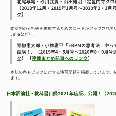
北尾早霧・砂川武貴・山田知明「定量的マクロ
（2018年12月・2019年1月号～2020年2・3
ク
】
本誌内の分析等を再現するためのコードがアップされています
Juliaなど）。
青柳恵太郎・小林庸平「EBPMの思考法 やっ
試験！」（2019年4・5月号～2020年8・9月
ク
】 【
連載まとめ記事へのリンク
】
本誌の各トピックに対する演習問題を掲載しています。
ます。
日本評論社・教科書目録2021年度版、公開！（2020/