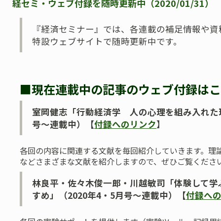
経セミ・ウェブ付録を随時更新中（2020/01/31）
『経済セミナー』では、各連載の補足情報や資
特設ウェブサイトで随時更新中です。
■現在連載中の記事のウェブ付録はこ
室岡健志「行動経済学 人の心理を組み入れた理論
号～連載中）【
付録へのリンク
】
各回の内容に関連する文献を毎回紹介していきます。理
などさまざまな文献を紹介しますので、ぜひご覧くださ
林良平・佐々木俊一郎・川越敏司「体験して学
すめ」（2020年4・5月号～連載中）【
付録へ