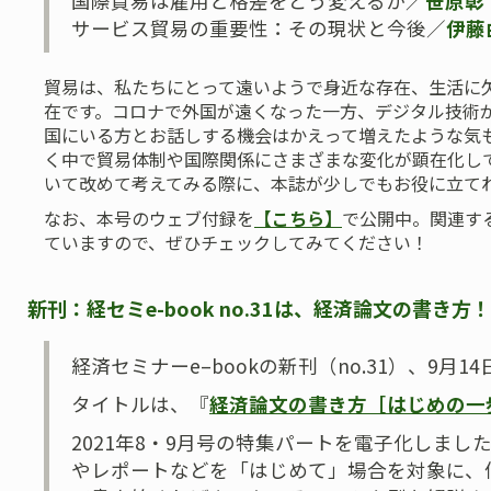
国際貿易は雇用と格差をどう変えるか／
笹原彰
サービス貿易の重要性：その現状と今後／
伊藤
貿易は、私たちにとって遠いようで身近な存在、生活に
在です。コロナで外国が遠くなった一方、デジタル技術
国にいる方とお話しする機会はかえって増えたような気
く中で貿易体制や国際関係にさまざまな変化が顕在化し
いて改めて考えてみる際に、本誌が少しでもお役に立て
なお、本号のウェブ付録を
【こちら】
で公開中。関連す
ていますので、ぜひチェックしてみてください！
新刊：経セミe-book no.31は、経済論文の書き方！（
経済セミナーe–bookの新刊（no.31）、9月1
タイトルは、『
経済論文の書き方［はじめの一
2021年8・9月号の特集パートを電子化しまし
やレポートなどを「はじめて」場合を対象に、