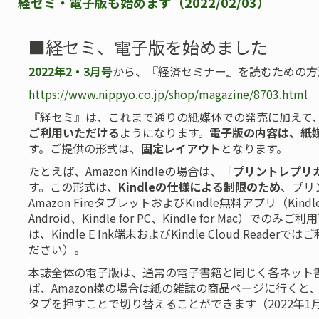
経セミ・電子版も始めます（2022/02/03）
■経セミ、電子版を始めました
2022年2・3月号
から、『経済セミナー』を読むための方
https://www.nippyo.co.jp/shop/magazine/8703.html
『経セミ』は、これまで通りの紙媒体での発売に加えて
ご利用いただける
ようになります。
電子版の内容は、紙
す。ご提供の形式は、
固定レイアウト
となります。
たとえば、Amazon Kindleの場合は、「
プリントレプリ
す。この形式は、
Kindleの仕様による制限のため
、プリ
Amazon FireタブレットおよびKindle無料アプリ（Kindle for
Android、Kindle for PC、Kindle for Mac）
は、Kindle E Ink端末およびKindle Cloud Rea
ださい）。
本誌全体の電子版は、通常の電子書籍と同じく各ネット
ば、Amazon様の場合は紙の雑誌の商品ページに行くと
タブを押すことで切り替えることができます（2022年1