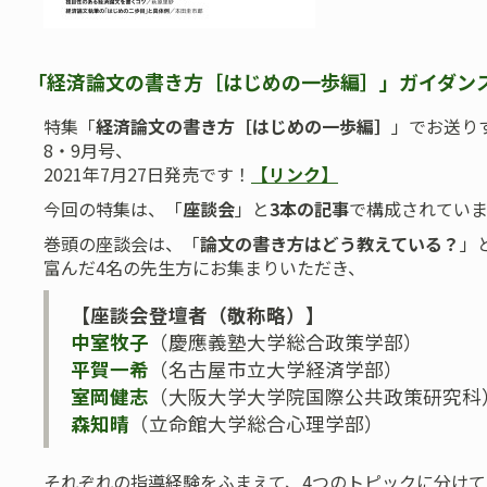
「経済論文の書き方［はじめの一歩編］」ガイダンス（2
特集「
経済論文の書き方［はじめの一歩編］
」でお送りす
8・9月号、
2021年7月27日発売です！
【リンク】
今回の特集は、「
座談会
」と
3本の記事
で構成されていま
巻頭の座談会は、「
論文の書き方はどう教えている？
」
富んだ4名の先生方にお集まりいただき、
【座談会登壇者（敬称略）】
中室牧子
（慶應義塾大学総合政策学部）
平賀一希
（名古屋市立大学経済学部）
室岡健志
（大阪大学大学院国際公共政策研究科
森知晴
（立命館大学総合心理学部）
それぞれの指導経験をふまえて、4つのトピックに分け