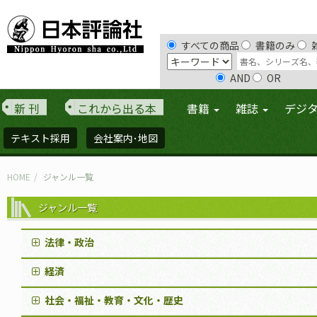
すべての商品
書籍のみ
AND
OR
新 刊
これから出る本
書籍
雑誌
デジ
テキスト採用
会社案内･地図
HOME
ジャンル一覧
ジャンル一覧
法律・政治
経済
社会・福祉・教育・文化・歴史