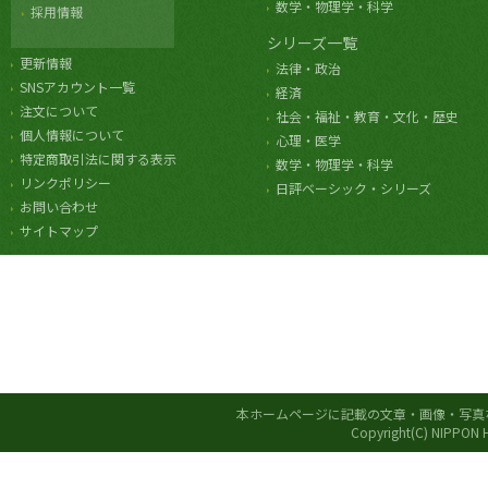
数学・物理学・科学
採用情報
シリーズ一覧
更新情報
法律・政治
SNSアカウント一覧
経済
注文について
社会・福祉・教育・文化・歴史
個人情報について
心理・医学
特定商取引法に関する表示
数学・物理学・科学
リンクポリシー
日評ベーシック・シリーズ
お問い合わせ
サイトマップ
本ホームページに記載の文章・画像・写真
Copyright(C) NIPPON