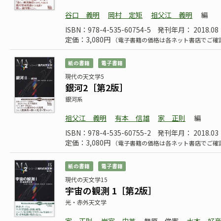
谷口 義明
岡村 定矩
祖父江 義明
編
ISBN：978-4-535-60754-5
発刊年月： 2018.08
定価：3,080円
（電子書籍の価格は各ネット書店でご確
紙の書籍
電子書籍
現代の天文学5
銀河2［第2版］
銀河系
祖父江 義明
有本 信雄
家 正則
編
ISBN：978-4-535-60755-2
発刊年月： 2018.03
定価：3,080円
（電子書籍の価格は各ネット書店でご確
紙の書籍
電子書籍
現代の天文学15
宇宙の観測 1［第2版］
光・赤外天文学