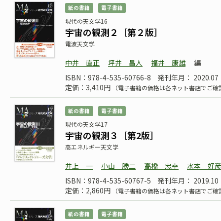
紙の書籍
電子書籍
現代の天文学16
宇宙の観測２［第２版］
電波天文学
中井 直正
坪井 昌人
福井 康雄
編
ISBN：978-4-535-60766-8
発刊年月： 2020.07
定価：3,410円
（電子書籍の価格は各ネット書店でご確
紙の書籍
電子書籍
現代の天文学17
宇宙の観測３［第2版］
高エネルギー天文学
井上 一
小山 勝二
高橋 忠幸
水本 好
ISBN：978-4-535-60767-5
発刊年月： 2019.10
定価：2,860円
（電子書籍の価格は各ネット書店でご確
紙の書籍
電子書籍