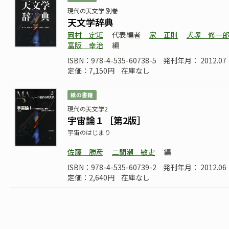
現代の天文学 別巻
天文学辞典
岡村 定矩
代表編者
家 正則
犬塚 修一
富阪 幸治
編
ISBN：978-4-535-60738-5
発刊年月： 2012.07
定価：7,150円
在庫なし
紙の書籍
現代の天文学2
宇宙論１［第2版］
宇宙のはじまり
佐藤 勝彦
二間瀬 敏史
編
ISBN：978-4-535-60739-2
発刊年月： 2012.06
定価：2,640円
在庫なし