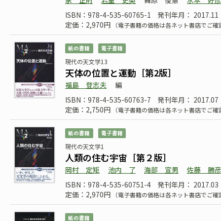
家 正則
岩室 史英
舞原 俊憲
水本 好
ISBN：978-4-535-60765-1
発刊年月： 2017.11
定価：2,970円
（電子書籍の価格は各ネット書店でご確
紙の書籍
電子書籍
現代の天文学13
天体の位置と運動［第2版］
福島 登志夫
編
ISBN：978-4-535-60763-7
発刊年月： 2017.07
定価：2,750円
（電子書籍の価格は各ネット書店でご確
紙の書籍
電子書籍
現代の天文学1
人類の住む宇宙［第２版］
岡村 定矩
池内 了
海部 宣男
佐藤 勝
ISBN：978-4-535-60751-4
発刊年月： 2017.03
定価：2,970円
（電子書籍の価格は各ネット書店でご確
紙の書籍