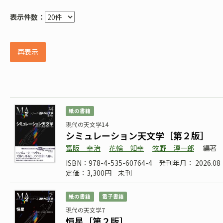
表示件数：
再表示
紙の書籍
現代の天文学14
シミュレーション天文学［第２版］
富阪 幸治
花輪 知幸
牧野 淳一郎
編著
ISBN：978-4-535-60764-4
発刊年月： 2026.08
定価：3,300円
未刊
紙の書籍
電子書籍
現代の天文学7
恒星［第２版］