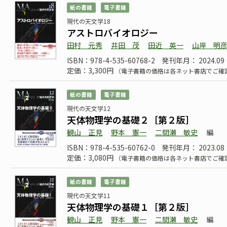
紙の書籍
電子書籍
現代の天文学18
アストロバイオロジー
田村 元秀
井田 茂
田近 英一
山岸 明
ISBN：978-4-535-60768-2
発刊年月： 2024.09
定価：3,300円
（電子書籍の価格は各ネット書店でご確
紙の書籍
電子書籍
現代の天文学12
天体物理学の基礎２［第２版］
観山 正見
野本 憲一
二間瀬 敏史
編
ISBN：978-4-535-60762-0
発刊年月： 2023.08
定価：3,080円
（電子書籍の価格は各ネット書店でご確
紙の書籍
電子書籍
現代の天文学11
天体物理学の基礎１［第２版］
観山 正見
野本 憲一
二間瀬 敏史
編