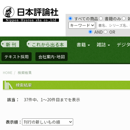
すべての商品
書籍のみ
AND
OR
新 刊
これから出る本
書籍
雑誌
デジ
テキスト採用
会社案内･地図
HOME
検索結果
検索結果
該当
37件中、1〜20件目までを表示
表示順：