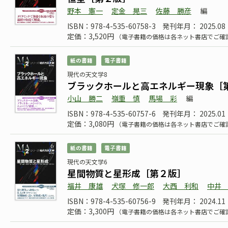
野本 憲一
定金 晃三
佐藤 勝彦
編
ISBN：978-4-535-60758-3
発刊年月： 2025.08
定価：3,520円
（電子書籍の価格は各ネット書店でご確
紙の書籍
電子書籍
現代の天文学8
ブラックホールと高エネルギー現象［
小山 勝二
嶺重 慎
馬場 彩
編
ISBN：978-4-535-60757-6
発刊年月： 2025.01
定価：3,080円
（電子書籍の価格は各ネット書店でご確
紙の書籍
電子書籍
現代の天文学6
星間物質と星形成［第２版］
福井 康雄
犬塚 修一郎
大西 利和
中井
ISBN：978-4-535-60756-9
発刊年月： 2024.11
定価：3,300円
（電子書籍の価格は各ネット書店でご確