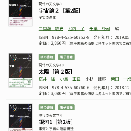
現代の天文学3
宇宙論２［第2版］
宇宙の進化
二間瀬 敏史
池内 了
千葉 柾司
編
ISBN：978-4-535-60753-8
発刊年月： 2019.05
定価：2,860円
（電子書籍の価格は各ネット書店でご確
紙の書籍
電子書籍
現代の天文学10
太陽［第２版］
桜井 隆
小島 正宜
小杉 健郎
柴田 一
ISBN：978-4-535-60760-6
発刊年月： 2018.12
定価：3,080円
（電子書籍の価格は各ネット書店でご確
紙の書籍
電子書籍
現代の天文学4
銀河1［第2版］
銀河と宇宙の階層構造