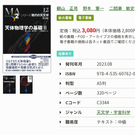
観山 正見
野本 憲一
二間瀬 敏史
紙の書籍
電子書籍
3,080
定価：税込
円（本体価格 2,800
紙の書籍・POD・アーカイブズの価格を表示
電子書籍の価格は各ネット書店でご確認くだ
在庫あり
発刊年月
2023.08
ISBN
978-4-535-60762-
判型
A5判
ページ数
320ページ
Cコード
C3344
ジャンル
天文学・宇宙科学
難易度
テキスト：中級