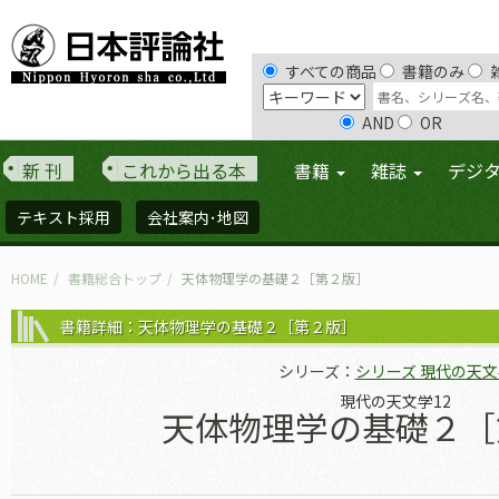
すべての商品
書籍のみ
AND
OR
新 刊
これから出る本
書籍
雑誌
デジ
テキスト採用
会社案内･地図
HOME
書籍総合トップ
天体物理学の基礎２［第２版］
書籍詳細：天体物理学の基礎２［第２版］
シリーズ：
シリーズ 現代の天文
現代の天文学12
天体物理学の基礎２［