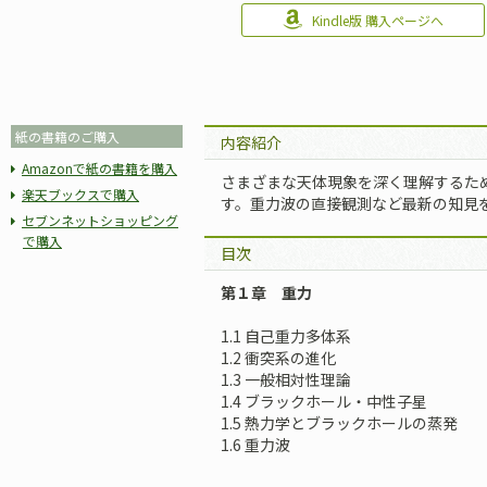
Kindle版 購入ページへ
紙の書籍のご購入
内容紹介
Amazonで紙の書籍を購入
さまざまな天体現象を深く理解するた
楽天ブックスで購入
す。重力波の直接観測など最新の知見
セブンネットショッピング
で購入
目次
第１章 重力
1.1 自己重力多体系
1.2 衝突系の進化
1.3 一般相対性理論
1.4 ブラックホール・中性子星
1.5 熱力学とブラックホールの蒸発
1.6 重力波