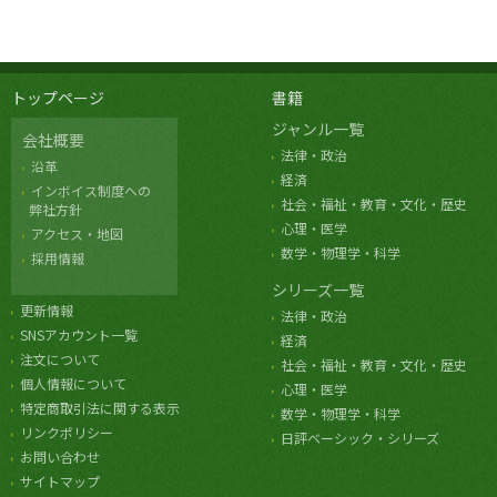
トップページ
書籍
ジャンル一覧
会社概要
法律・政治
沿革
経済
インボイス制度への
社会・福祉・教育・文化・歴史
弊社方針
心理・医学
アクセス・地図
数学・物理学・科学
採用情報
シリーズ一覧
更新情報
法律・政治
SNSアカウント一覧
経済
注文について
社会・福祉・教育・文化・歴史
個人情報について
心理・医学
特定商取引法に関する表示
数学・物理学・科学
リンクポリシー
日評ベーシック・シリーズ
お問い合わせ
サイトマップ