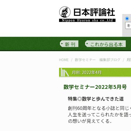
新 刊
これから出る本
HOME
数学セミナー 編集部ブログ
月
月別: 2022年4月
数学セミナー2022年5月号
特集◎数学と歩んできた道
創刊60周年となる小誌と同じ
人生を送ってこられたかを語
の想いが見えてくる．