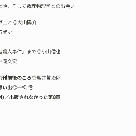
た頃，そして数理物理学との出会い
ヴェと◎大山陽介
石武史
者殺人事件」まで◎小山信也
牛瀧文宏
創刊前後のころ
◎亀井哲治郎
思い出
◎一松 信
4)／出版されなかった第8章