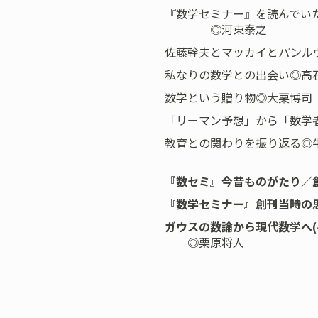
『数学セミナー』を読んでい
◎河東泰之
佐藤幹夫とマッカイとパンル
私なりの数学との出会い◎高
数学という贈り物◎大栗博司
「リーマン予想」から「数学
教育との関わりを振り返る◎
『数セミ』今昔ものがたり／
『数学セミナー』創刊当時の
ガウスの数論から現代数学へ(
◎栗原将人