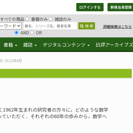
ログインする
新規会員登録
すべての商品
書籍のみ
雑誌のみ
検 索
詳細検索はこちら
AND
OR
書籍
雑誌
デジタルコンテンツ
日評アーカイブ
別: 2022年4月
く1962年生まれの研究者の方々に，どのような数学
っていただく．それぞれの60年の歩みから，数学へ