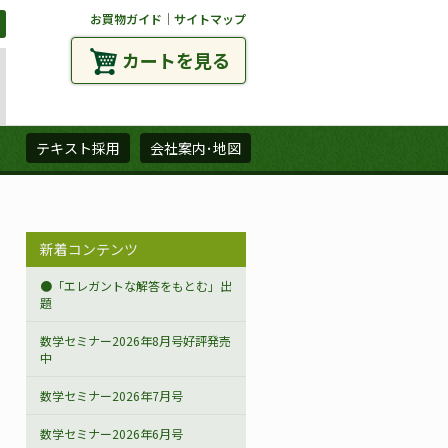
お買物ガイド
｜
サイトマップ
カートを見る
ズ
テキスト採用
会社案内･地図
新着コンテンツ
●「エレガントな解答をもとむ」出
題
数学セミナー2026年8月号好評発売
中
数学セミナー2026年7月号
数学セミナー2026年6月号