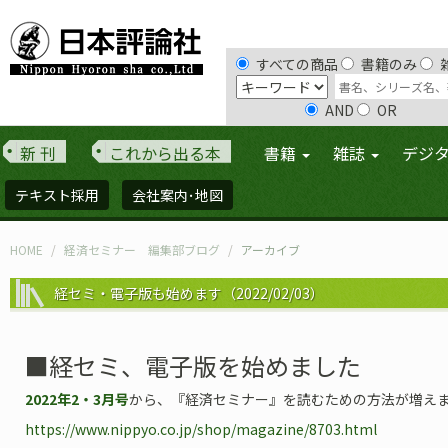
すべての商品
書籍のみ
AND
OR
新 刊
これから出る本
書籍
雑誌
デジ
テキスト採用
会社案内･地図
HOME
経済セミナー 編集部ブログ
アーカイブ
経セミ・電子版も始めます（2022/02/03）
■経セミ、電子版を始めました
2022年2・3月号
から、『経済セミナー』を読むための方法が増え
https://www.nippyo.co.jp/shop/magazine/8703.html