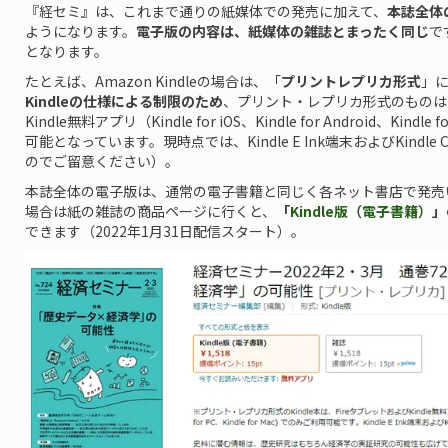
『経セミ』は、これまで通りの紙媒体での発売に加えて、
本誌全体
ようになります。
電子版の内容は、紙媒体の雑誌とまったく同じ
で
となります。
たとえば、Amazon Kindleの場合は、「
プリントレプリカ形式
」
Kindleの仕様による制限のため
、プリント・レプリカ形式のものは、A
Kindle無料アプリ（Kindle for iOS、Kindle for Android、Kindle
可能となっています。現時点では、Kindle E Ink端末およびKindle 
のでご留意ください）。
本誌全体の電子版は、通常の電子書籍と同じく各ネット書店で発売い
場合は紙の雑誌の商品ページに行くと、
「
Kindle版（電子書籍）
」
できます（2022年1月31日配信スタート）。