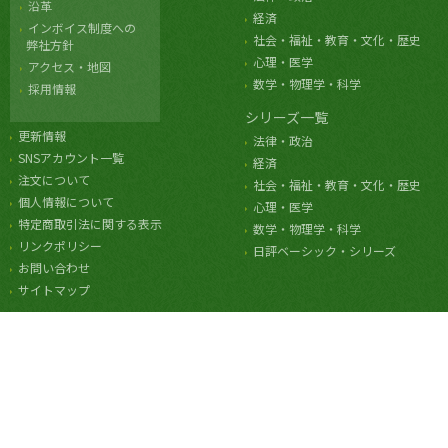
沿革
経済
インボイス制度への
社会・福祉・教育・文化・歴史
弊社方針
心理・医学
アクセス・地図
数学・物理学・科学
採用情報
シリーズ一覧
更新情報
法律・政治
SNSアカウント一覧
経済
注文について
社会・福祉・教育・文化・歴史
個人情報について
心理・医学
特定商取引法に関する表示
数学・物理学・科学
リンクポリシー
日評ベーシック・シリーズ
お問い合わせ
サイトマップ