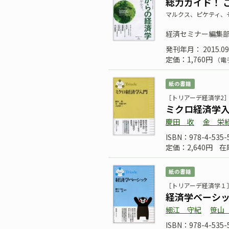
総力ガイド！ 
マルクス、ピケティ、
経済セミナー編集
発刊年月： 2015.09
定価：1,760円
（電
紙の書籍
［トリアーデ経済学2
ミクロ経済学
慶田 收
金 栄
ISBN：978-4-535-
定価：2,640円
在
紙の書籍
［トリアーデ経済学１
経済学ベーシ
細江 守紀
笹山
ISBN：978-4-535-