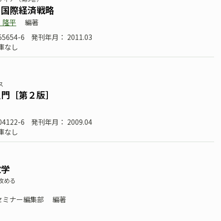
と国際経済戦略
 隆平
編著
55654-6
発刊年月： 2011.03
庫なし
ス
入門［第２版］
04122-6
発刊年月： 2009.04
庫なし
数学
攻める
セミナー編集部
編著