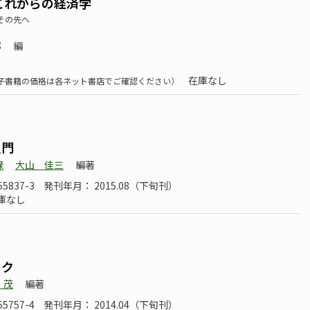
これからの経済学
その先へ
部
編
在庫なし
子書籍の価格は各ネット書店でご確認ください）
］
入門
緑
大山 佳三
編著
55837-3
発刊年月： 2015.08（下旬刊）
庫なし
］
ック
 茂
編著
55757-4
発刊年月： 2014.04（下旬刊）