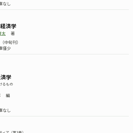
庫なし
る経済学
祥太
著
08（中旬刊）
庫僅少
経済学
けるもの
部
編
庫なし
ティア（第3巻）