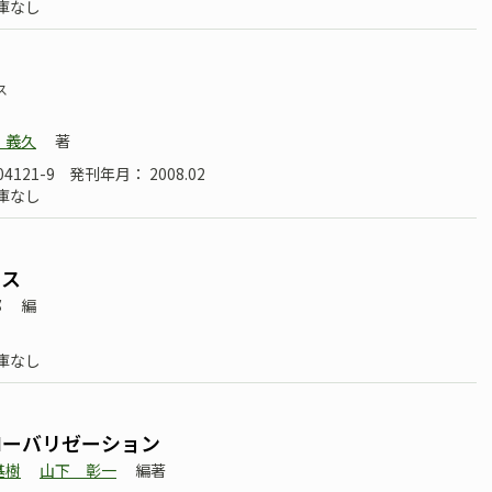
庫なし
ス
 義久
著
04121-9
発刊年月： 2008.02
庫なし
ラス
部
編
庫なし
ローバリゼーション
基樹
山下 彰一
編著