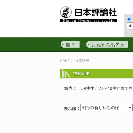
新 刊
これから出る本
HOME
検索結果
検索結果
該当
59件中、21〜40件目まで
表示順：