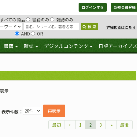
ログインする
新規会員登録
すべての商品
書籍のみ
雑誌のみ
検 索
詳細検索はこちら
AND
OR
書籍
雑誌
デジタルコンテンツ
日評アーカイブ
を表示
再表示
表示件数：
最初
«
1
2
3
»
最後