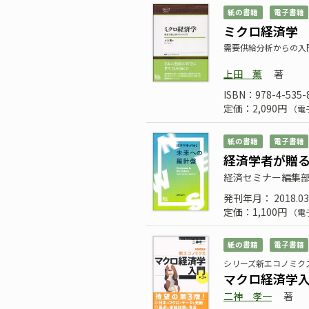
紙の書籍
電子書籍
ミクロ経済学
需要供給分析からの入
上田 薫
著
ISBN：978-4-535-
定価：2,090円
（電
紙の書籍
電子書籍
経済学者が贈
経済セミナー編集
発刊年月： 2018.03
定価：1,100円
（電
紙の書籍
電子書籍
シリーズ新エコノミク
マクロ経済学入
二神 孝一
著