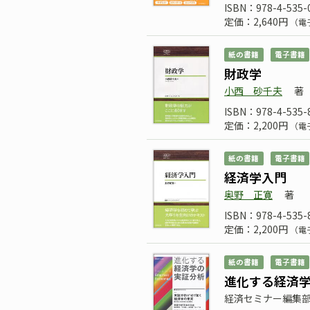
ISBN：978-4-535-
定価：2,640円
（電
紙の書籍
電子書籍
財政学
小西 砂千夫
著
ISBN：978-4-535-
定価：2,200円
（電
紙の書籍
電子書籍
経済学入門
奥野 正寛
著
ISBN：978-4-535-
定価：2,200円
（電
紙の書籍
電子書籍
進化する経済
経済セミナー編集