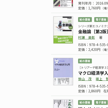
発刊年月： 2016.09
定価：1,760円
（電
紙の書籍
電子書籍
シリーズ新エコノミク
金融論［第2版
村瀬 英彰
著
ISBN：978-4-535-
定価：2,420円
（電
紙の書籍
［トリアーデ経済学３
マクロ経済学
笹山 茂
坂上 
ISBN：978-4-535-
定価：2,860円
在
紙の書籍
電子書籍