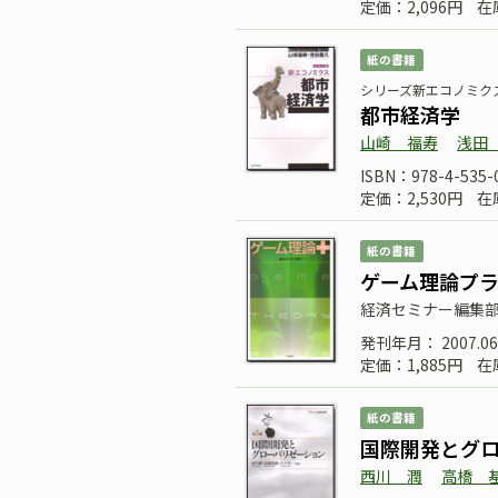
定価：2,096円
在
紙の書籍
シリーズ新エコノミク
都市経済学
山崎 福寿
浅田
ISBN：978-4-535-
定価：2,530円
在
紙の書籍
ゲーム理論プ
経済セミナー編集
発刊年月： 2007.06
定価：1,885円
在
紙の書籍
国際開発とグ
西川 潤
高橋 