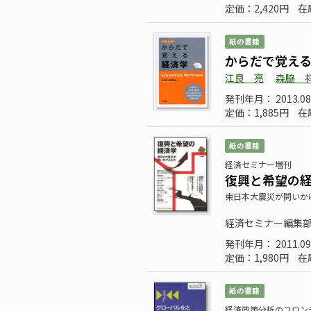
定価：2,420円
在
紙の書籍
からだで覚え
江良 亮
森脇 
発刊年月： 2013.
定価：1,885円
在
紙の書籍
経済セミナー増刊
復興と希望の
東日本大震災が問いか
経済セミナー編集
発刊年月： 2011.09
定価：1,980円
在
紙の書籍
経済政策分析のフロン