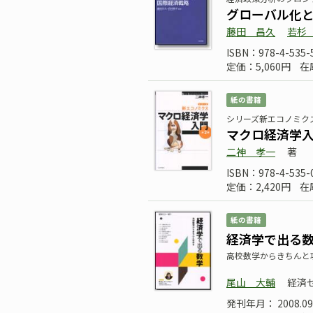
グローバル化
藤田 昌久
若杉
ISBN：978-4-535-
定価：5,060円
在
紙の書籍
シリーズ新エコノミク
マクロ経済学
二神 孝一
著
ISBN：978-4-535-
定価：2,420円
在
紙の書籍
経済学で出る
高校数学からきちんと
尾山 大輔
経済
発刊年月： 2008.09