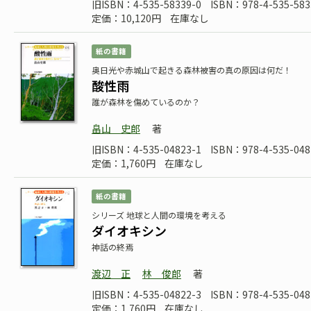
旧ISBN：4-535-58339-0
ISBN：978-4-535-583
定価：10,120円
在庫なし
紙の書籍
奥日光や赤城山で起きる森林被害の真の原因は何だ！
酸性雨
誰が森林を傷めているのか？
畠山 史郎
著
旧ISBN：4-535-04823-1
ISBN：978-4-535-048
定価：1,760円
在庫なし
紙の書籍
シリーズ 地球と人間の環境を考える
ダイオキシン
神話の終焉
渡辺 正
林 俊郎
著
旧ISBN：4-535-04822-3
ISBN：978-4-535-048
定価：1,760円
在庫なし