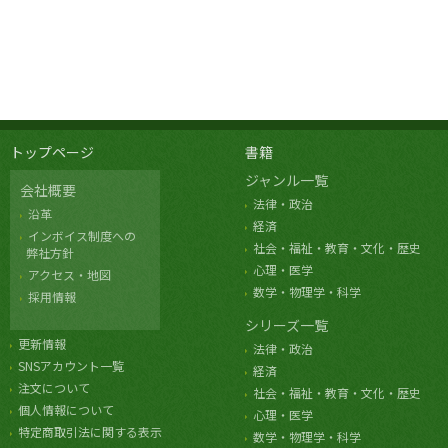
トップページ
書籍
ジャンル一覧
会社概要
法律・政治
沿革
経済
インボイス制度への
社会・福祉・教育・文化・歴史
弊社方針
心理・医学
アクセス・地図
数学・物理学・科学
採用情報
シリーズ一覧
更新情報
法律・政治
SNSアカウント一覧
経済
注文について
社会・福祉・教育・文化・歴史
個人情報について
心理・医学
特定商取引法に関する表示
数学・物理学・科学