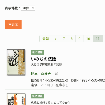
表示件数：
再表示
最初
«
7
8
9
10
11
紙の書籍
いのちの法廷
久能恒子医療裁判の記録
伊豆 百合子
著
旧ISBN：4-535-98221-X
ISBN：978-4-535-982
定価：2,090円
在庫なし
紙の書籍
危機と対峙する力としての文化