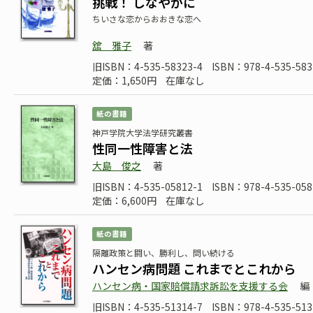
挑戦！ しなやかに
ちいさな恋からおおきな恋へ
舘 雅子
著
旧ISBN：4-535-58323-4
ISBN：978-4-535-583
定価：1,650円
在庫なし
紙の書籍
神戸学院大学法学研究叢書
性同一性障害と法
大島 俊之
著
旧ISBN：4-535-05812-1
ISBN：978-4-535-058
定価：6,600円
在庫なし
紙の書籍
隔離政策と闘い、勝利し、問い続ける
ハンセン病問題 これまでとこれから
ハンセン病・国家賠償請求訴訟を支援する会
編
旧ISBN：4-535-51314-7
ISBN：978-4-535-513