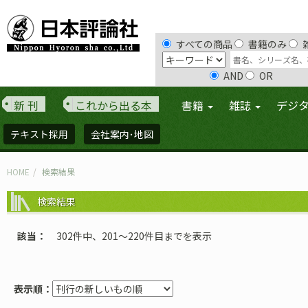
すべての商品
書籍のみ
AND
OR
新 刊
これから出る本
書籍
雑誌
デジ
テキスト採用
会社案内･地図
HOME
検索結果
検索結果
該当
302件中、201〜220件目までを表示
表示順：