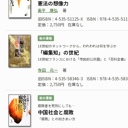
憲法の想像力
奥平 康弘
著
旧ISBN：4-535-51125-X
ISBN：978-4-535-511
定価：2,750円
在庫なし
紙の書籍
18世紀のネットワークから、われわれは何を学ぶか
「編集知」の世紀
18世紀フランスにおける「市民的公共圏」と『百科全書』
寺田 元一
著
旧ISBN：4-535-58346-3
ISBN：978-4-535-583
定価：2,750円
在庫なし
紙の書籍
腐敗者を死刑にしても…
中国社会と腐敗
「腐敗」との向きあい方