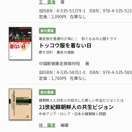
王 雲海
著
旧ISBN：4-535-51379-1
ISBN：978-4-535-513
定価：2,090円
在庫なし
紙の書籍
暴走族を普通の少年に！ 街ぐるみの人間ドラマ
トッコウ服を着ない日
断ち切れ 暴走の連鎖
中国新聞暴走族取材班
著
旧ISBN：4-535-58351-X
ISBN：978-4-535-583
定価：1,760円
在庫なし
紙の書籍
韓朝鮮人と日本人の自立した新しい共生ビジョンとは
21世紀韓朝鮮人の共生ビジョン
中央アジア・ロシア・日本の韓朝鮮人問題
徐 龍達
編著