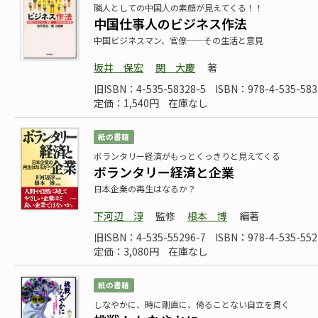
隣人としての中国人の素顔が見えてくる！！
中国仕事人のビジネス作法
中国ビジネスマン、官僚──その生活と意見
坂井 保宏
関 大慶
著
旧ISBN：4-535-58328-5
ISBN：978-4-535-583
定価：1,540円
在庫なし
紙の書籍
ボランタリー経済がもっとくっきりと見えてくる
ボランタリー経済と企業
日本企業の再生はなるか？
下河辺 淳
監修
根本 博
編著
旧ISBN：4-535-55296-7
ISBN：978-4-535-552
定価：3,080円
在庫なし
紙の書籍
しなやかに、時に剛直に、倚ることない自立を貫く