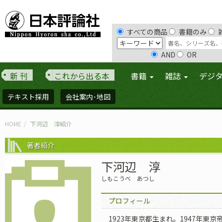
すべての商品
書籍のみ
AND
OR
新 刊
これから出る本
書籍
雑誌
デジ
テキスト採用
会社案内･地図
HOME
下河辺 淳紹介
著者紹介
下河辺 淳
しもこうべ あつし
プロフィール
1923年東京都生まれ。1947年東