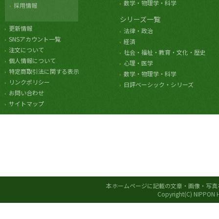
数学・物理学・科学
採用情報
シリーズ一覧
更新情報
法律・政治
SNSアカウント一覧
経済
注文について
社会・福祉・教育・文化・歴史
個人情報について
心理・医学
特定商取引法に関する表示
数学・物理学・科学
リンクポリシー
日評ベーシック・シリーズ
お問い合わせ
サイトマップ
本ホームページに記載の文章・画像・写真
Copyright(C) NIPPON