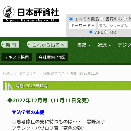
すべての商品
書籍のみ
AND
OR
新 刊
これから出る本
書籍
雑誌
デジ
テキスト採用
会社案内･地図
HOME
法学セミナー 編集部ブログ
月別: 2022年11月
月別: 2022年11月
◆2022年12月号（11月11日発売）
▼法学者の本棚
◇
思考停止の先に待つものは
…… 黒野葉子
フランク・パヴロフ著『茶色の朝』