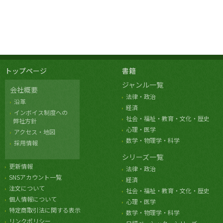
トップページ
書籍
ジャンル一覧
会社概要
法律・政治
沿革
経済
インボイス制度への
社会・福祉・教育・文化・歴史
弊社方針
心理・医学
アクセス・地図
数学・物理学・科学
採用情報
シリーズ一覧
更新情報
法律・政治
SNSアカウント一覧
経済
注文について
社会・福祉・教育・文化・歴史
個人情報について
心理・医学
特定商取引法に関する表示
数学・物理学・科学
リンクポリシー