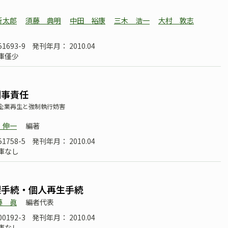
新太郎
須藤 典明
中田 裕康
三木 浩一
大村 敦志
51693-9
発刊年月： 2010.04
庫僅少
刑事責任
企業再生と強制執行妨害
 伸一
編著
51758-5
発刊年月： 2010.04
庫なし
理手続・個人再生手続
藤 眞
編者代表
00192-3
発刊年月： 2010.04
庫なし