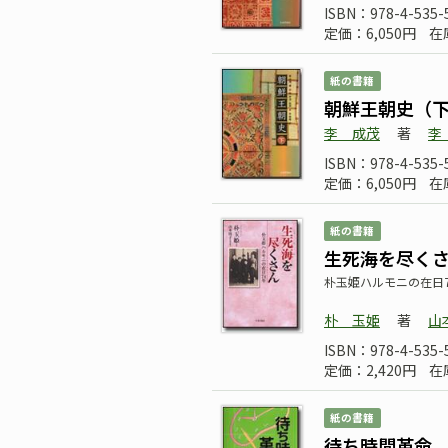
ISBN：978-4-535-
定価：6,050円
在
紙の書籍
朝鮮王朝史（
李 成茂
著
李
ISBN：978-4-535-
定価：6,050円
在
紙の書籍
生死海を尽く
朴玉姫ハルモニの在日7
朴 玉姫
著
山
ISBN：978-4-535-
定価：2,420円
在
紙の書籍
待ち時間革命