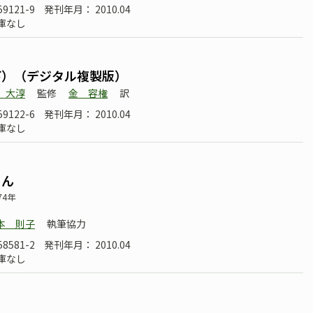
59121-9
発刊年月： 2010.04
庫なし
下）（デジタル複製版）
 大淳
監修
金 容権
訳
59122-6
発刊年月： 2010.04
庫なし
さん
4年
本 則子
執筆協力
58581-2
発刊年月： 2010.04
庫なし