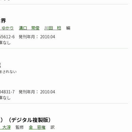
世界
 ゆかり
溝口 常俊
川田 稔
編
55612-6
発刊年月： 2010.04
庫なし
境
まされない
04831-7
発刊年月： 2010.04
庫なし
上）（デジタル複製版）
 大淳
監修
金 容権
訳