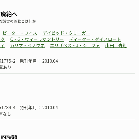
核廃絶へ
義誠実の義務とは何か
ピーター・ワイス
デイビッド・クリーガー
ーク
C・G・ウィーラマントリー
ディーター・ダイスロート
ウィ
カリマ・ベノウネ
エリザベス・J・シェファ
山田 寿則
51775-2
発刊年月： 2010.04
庫あり
51784-4
発刊年月： 2010.04
庫なし
代的課題