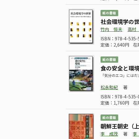
紙の書籍
社会環境学の
竹内 恒夫
高村
ISBN：978-4-535-
定価：2,640円
在
紙の書籍
食の安全と環
「気分のエコ」にはだ
松永和紀
著
ISBN：978-4-535-
定価：1,760円
在
紙の書籍
朝鮮王朝史（
李 成茂
著
李