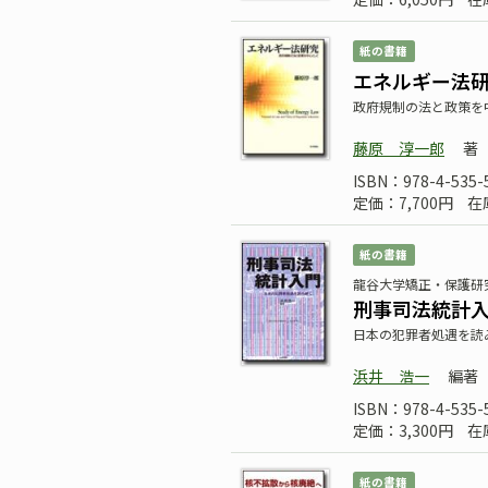
紙の書籍
エネルギー法
政府規制の法と政策を
藤原 淳一郎
著
ISBN：978-4-535-
定価：7,700円
在
紙の書籍
龍谷大学矯正・保護研
刑事司法統計
日本の犯罪者処遇を読
浜井 浩一
編著
ISBN：978-4-535-
定価：3,300円
在
紙の書籍