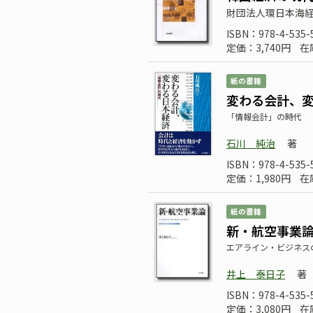
財団法人環日本海経
ISBN：978-4-535-
定価：3,740円
在
紙の書籍
変わる会計、
「情報会計」の時代
石川 純治
著
ISBN：978-4-535-
定価：1,980円
在
紙の書籍
新・航空事業
エアライン・ビジネス
井上 泰日子
著
ISBN：978-4-535-
定価：3,080円
在