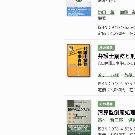
総則・物権
鎌田 薫
加藤 
編著
ISBN：978-4-535-
定価：4,290円
在
紙の書籍
弁護士業務と
安田弁護士事件にみる
金子 武嗣
石塚
ISBN：978-4-535-
定価：3,080円
在
紙の書籍
清算型倒産処
高木 新二郎
伊
ISBN：978-4-535-
定価：6,050円
在