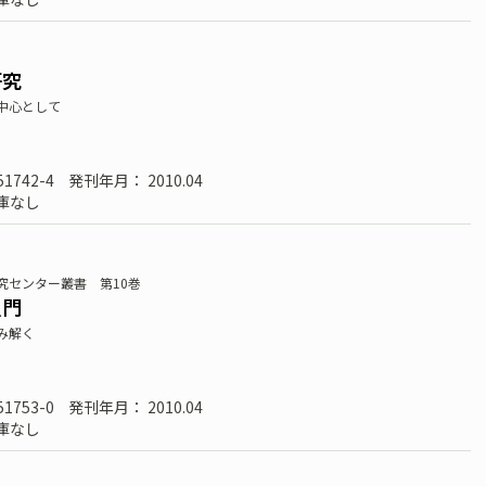
研究
中心として
51742-4
発刊年月： 2010.04
庫なし
究センター叢書 第10巻
入門
み解く
51753-0
発刊年月： 2010.04
庫なし