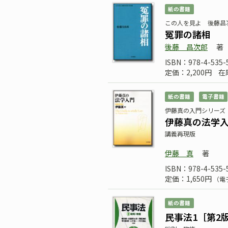
紙の書籍
この人を見よ 後藤昌
冤罪の諸相
後藤 昌次郎
著
ISBN：978-4-535-
定価：2,200円
在
紙の書籍
電子書籍
伊藤真の入門シリーズ
伊藤真の法学
講義再現版
伊藤 真
著
ISBN：978-4-535-
定価：1,650円
（電
紙の書籍
民事法1［第2