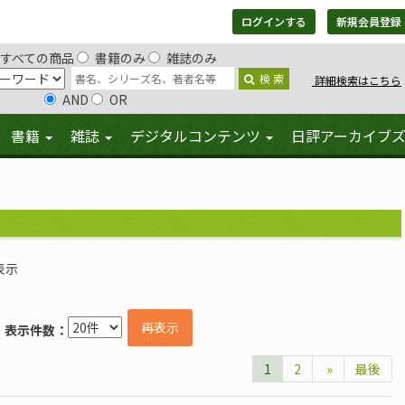
ログインする
新規会員登録
すべての商品
書籍のみ
雑誌のみ
検 索
詳細検索はこちら
AND
OR
書籍
雑誌
デジタルコンテンツ
日評アーカイブ
表示
再表示
表示件数：
1
2
»
最後