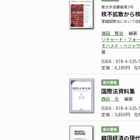
憲法学舎叢書第3号
核不拡散から
軍縮国際法において信
浦田 賢治
編著
リチャード・フォ
モハメド・ベジャ
著
ISBN：978-4-535-
定価：4,180円
在
紙の書籍
国際法資料集
西谷 元
編著
ISBN：978-4-535-
定価：3,850円
在
紙の書籍
韓国経済の現