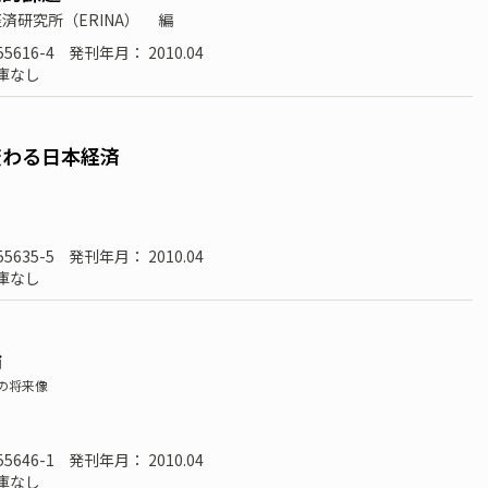
済研究所（ERINA）
編
55616-4
発刊年月： 2010.04
庫なし
変わる日本経済
55635-5
発刊年月： 2010.04
庫なし
論
の将来像
55646-1
発刊年月： 2010.04
庫なし