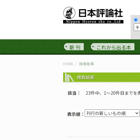
新 刊
これから出る本
HOME
検索結果
検索結果
該当
23件中、1〜20件目までを
表示順：