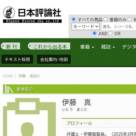
すべての商品
書籍のみ
AND
OR
新 刊
これから出る本
書籍
雑誌
デジ
テキスト採用
会社案内･地図
HOME
伊藤 真紹介
著者紹介
伊藤 真
いとう まこと
プロフィール
弁護士・伊藤塾塾長。（2025年3月