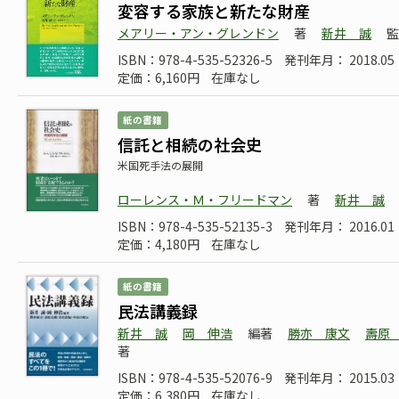
変容する家族と新たな財産
メアリー・アン・グレンドン
著
新井 誠
監
ISBN：978-4-535-52326-5
発刊年月： 2018.05
定価：6,160円
在庫なし
紙の書籍
信託と相続の社会史
米国死手法の展開
ローレンス・Ｍ・フリードマン
著
新井 誠
ISBN：978-4-535-52135-3
発刊年月： 2016.01
定価：4,180円
在庫なし
紙の書籍
民法講義録
新井 誠
岡 伸浩
編著
勝亦 康文
壽原
著
ISBN：978-4-535-52076-9
発刊年月： 2015.
定価：6,380円
在庫なし