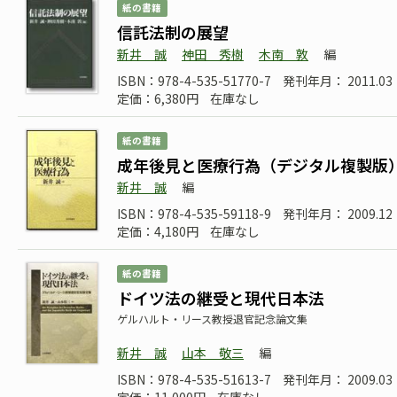
紙の書籍
信託法制の展望
新井 誠
神田 秀樹
木南 敦
編
ISBN：978-4-535-51770-7
発刊年月： 2011.03
定価：6,380円
在庫なし
紙の書籍
成年後見と医療行為（デジタル複製版
新井 誠
編
ISBN：978-4-535-59118-9
発刊年月： 2009.12
定価：4,180円
在庫なし
紙の書籍
ドイツ法の継受と現代日本法
ゲルハルト・リース教授退官記念論文集
新井 誠
山本 敬三
編
ISBN：978-4-535-51613-7
発刊年月： 2009.03