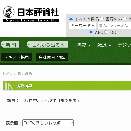
すべての商品
書籍のみ
AND
OR
新 刊
これから出る本
書籍
雑誌
デジ
テキスト採用
会社案内･地図
HOME
検索結果
検索結果
該当
29件中、1〜20件目までを表示
表示順：