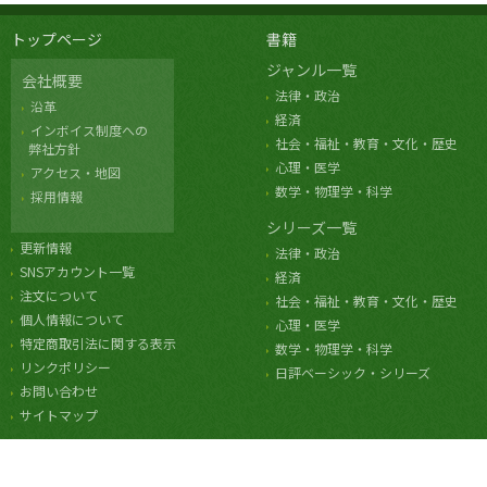
トップページ
書籍
ジャンル一覧
会社概要
法律・政治
沿革
経済
インボイス制度への
社会・福祉・教育・文化・歴史
弊社方針
心理・医学
アクセス・地図
数学・物理学・科学
採用情報
シリーズ一覧
更新情報
法律・政治
SNSアカウント一覧
経済
注文について
社会・福祉・教育・文化・歴史
個人情報について
心理・医学
特定商取引法に関する表示
数学・物理学・科学
リンクポリシー
日評ベーシック・シリーズ
お問い合わせ
サイトマップ