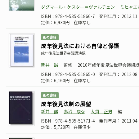
ダグマール・ケスター＝ヴァルチェン
ミヒャエ
ISBN：978-4-535-51866-7
発刊年月： 2013.
定価：6,930円
在庫なし
紙の書籍
成年後見法における自律と保護
成年後見法世界会議講演録
新井 誠
監修
2010年成年後見法世界会議組
ISBN：978-4-535-51865-0
発刊年月： 2012.08
定価：6,160円
在庫なし
紙の書籍
成年後見法制の展望
新井 誠
赤沼 康弘
大貫 正男
編
ISBN：978-4-535-51771-4
発刊年月： 2011.04
定価：5,720円
在庫僅少