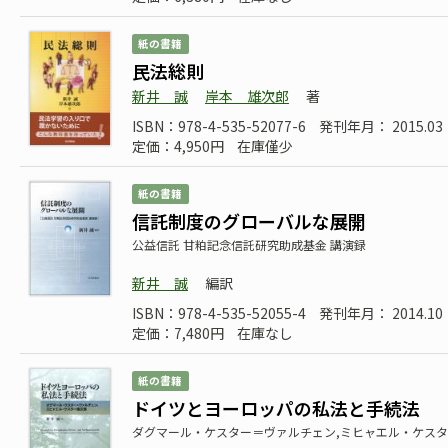
紙の書籍
民法総則
新井 誠
岸本 雄次郎
著
ISBN：978-4-535-52077-6
発刊年月： 2015.
定価：4,950円
在庫僅少
紙の書籍
信託制度のグローバルな展開
公益信託 甘粕記念信託研究助成基金 講演録
新井 誠
編訳
ISBN：978-4-535-52055-4
発刊年月： 2014.
定価：7,480円
在庫なし
紙の書籍
ドイツとヨーロッパの私法と手続法
ダグマール・ケスター＝ヴァルチェン,ミヒャエル・ケス