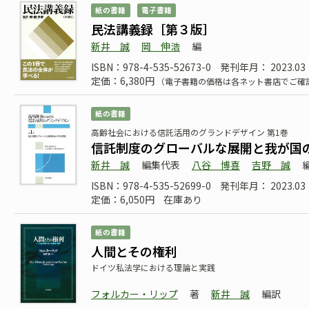
紙の書籍
電子書籍
民法講義録［第３版］
新井 誠
岡 伸浩
編
ISBN：978-4-535-52673-0
発刊年月： 2023.03
定価：6,380円
（電子書籍の価格は各ネット書店でご確
紙の書籍
高齢社会における信託活用のグランドデザイン 第1巻
信託制度のグローバルな展開と我が国
新井 誠
編集代表
八谷 博喜
吉野 誠
ISBN：978-4-535-52699-0
発刊年月： 2023.03
定価：6,050円
在庫あり
紙の書籍
人間とその権利
ドイツ私法学における理論と実践
フォルカー・リップ
著
新井 誠
編訳