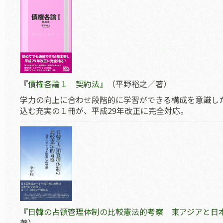
『債権各論１ 契約法』
（平野裕之／著）
学力の向上に合わせ段階的に学習ができる構成を意識し
込む充実の１冊が、平成29年改正に完全対応。
『日韓の占領管理体制の比較憲法的考察 東アジアと日
著）