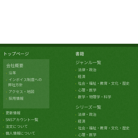
トップページ
書籍
ジャンル一覧
会社概要
法律・政治
沿革
経済
インボイス制度への
社会・福祉・教育・文化・歴史
弊社方針
心理・医学
アクセス・地図
数学・物理学・科学
採用情報
シリーズ一覧
更新情報
法律・政治
SNSアカウント一覧
経済
注文について
社会・福祉・教育・文化・歴史
個人情報について
心理・医学