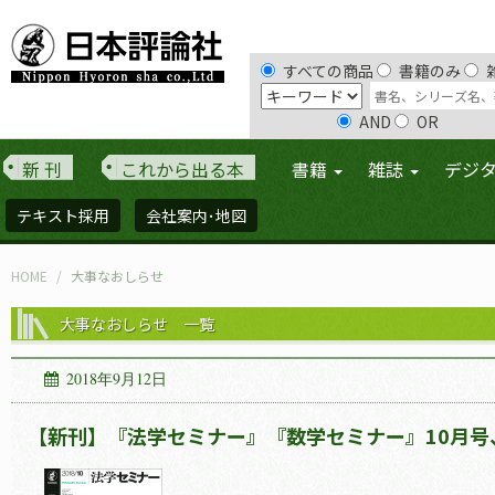
すべての商品
書籍のみ
AND
OR
新 刊
これから出る本
書籍
雑誌
デジ
テキスト採用
会社案内･地図
HOME
大事なおしらせ
大事なおしらせ 一覧
2018年9月12日
【新刊】『法学セミナー』『数学セミナー』10月号