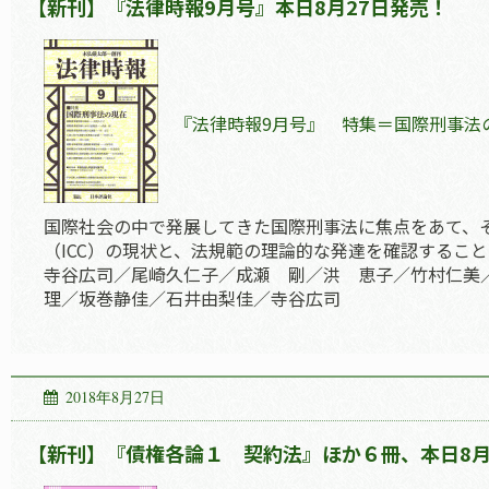
【新刊】『法律時報9月号』本日8月27日発売！
『法律時報9月号』 特集＝国際刑事法
国際社会の中で発展してきた国際刑事法に焦点をあて、
（ICC）の現状と、法規範の理論的な発達を確認するこ
寺谷広司／尾崎久仁子／成瀬 剛／洪 恵子／竹村仁美
理／坂巻静佳／石井由梨佳／寺谷広司
2018年8月27日
【新刊】『債権各論１ 契約法』ほか６冊、本日8月