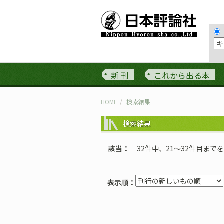
新 刊
これから出る本
HOME
検索結果
検索結果
該当
32件中、21〜32件目まで
表示順：