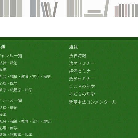
書籍
雑誌
ジャンル一覧
法律時報
法律・政治
法学セミナー
経済
経済セミナー
社会・福祉・教育・文化・歴史
数学セミナー
心理・医学
こころの科学
数学・物理学・科学
そだちの科学
シリーズ一覧
新基本法コンメンタール
法律・政治
経済
社会・福祉・教育・文化・歴史
心理・医学
数学・物理学・科学