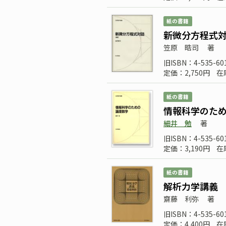
紙の書籍
新微分方程式対
笠原 晧司
著
旧ISBN：4-535-60
定価：2,750円
在
紙の書籍
情報科学のた
細井 勉
著
旧ISBN：4-535-60
定価：3,190円
在
紙の書籍
解析力学講義
齋藤 利弥
著
旧ISBN：4-535-60
定価：4,400円
在