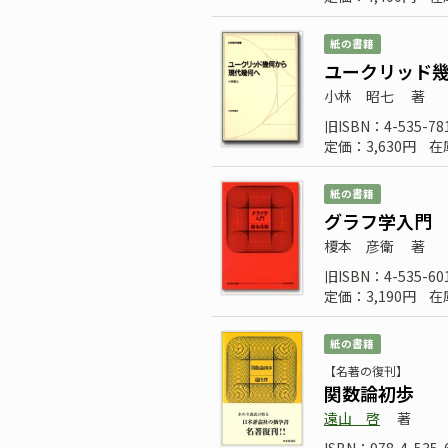
紙の書籍
ユークリッド
小林 昭七
著
旧ISBN：4-535-78
定価：3,630円
在
紙の書籍
グラフ学入門
榎本 彦衛
著
旧ISBN：4-535-60
定価：3,190円
在
紙の書籍
【名著の復刊】
関数論初歩
遠山 啓
著