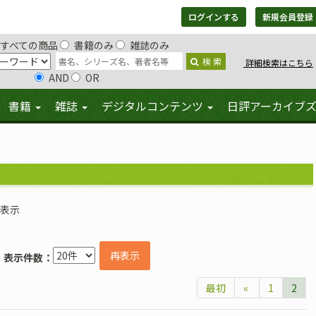
ログインする
新規会員登録
すべての商品
書籍のみ
雑誌のみ
検 索
詳細検索はこちら
AND
OR
書籍
雑誌
デジタルコンテンツ
日評アーカイブ
を表示
再表示
表示件数：
最初
«
1
2