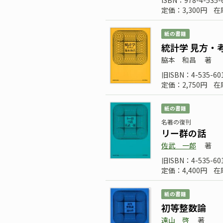
ISBN：978-4-535-
定価：3,300円
在
紙の書籍
統計学 見方・
脇本 和昌
著
旧ISBN：4-535-60
定価：2,750円
在
紙の書籍
名著の復刊
リー群の話
佐武 一郎
著
旧ISBN：4-535-60
定価：4,400円
在
紙の書籍
初等整数論
遠山 啓
著