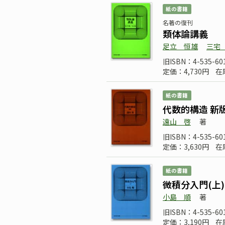
紙の書籍
名著の復刊
類体論講義
足立 恒雄
三宅
旧ISBN：4-535-60
定価：4,730円
在
紙の書籍
代数的構造 新
遠山 啓
著
旧ISBN：4-535-60
定価：3,630円
在
紙の書籍
微積分入門(上)
小島 順
著
旧ISBN：4-535-60
定価：3,190円
在