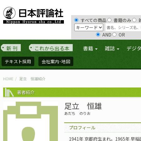
すべての商品
書籍のみ
AND
OR
新 刊
これから出る本
書籍
雑誌
デジ
テキスト採用
会社案内･地図
HOME
足立 恒雄紹介
著者紹介
足立 恒雄
あだち のりお
プロフィール
1941年 京都府生まれ。1965年