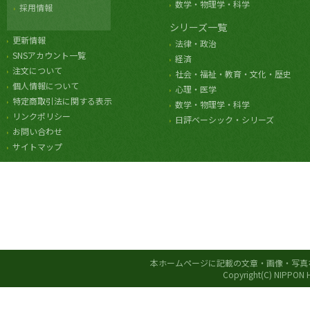
数学・物理学・科学
採用情報
シリーズ一覧
更新情報
法律・政治
SNSアカウント一覧
経済
注文について
社会・福祉・教育・文化・歴史
個人情報について
心理・医学
特定商取引法に関する表示
数学・物理学・科学
リンクポリシー
日評ベーシック・シリーズ
お問い合わせ
サイトマップ
本ホームページに記載の文章・画像・写真
Copyright(C) NIPPON