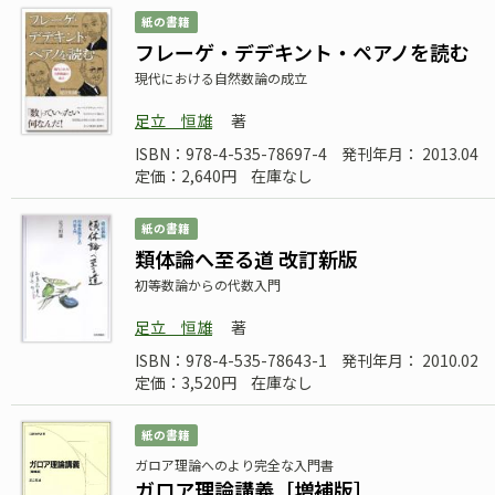
紙の書籍
フレーゲ・デデキント・ペアノを読む
現代における自然数論の成立
足立 恒雄
著
ISBN：978-4-535-78697-4
発刊年月： 2013.04
定価：2,640円
在庫なし
紙の書籍
類体論へ至る道 改訂新版
初等数論からの代数入門
足立 恒雄
著
ISBN：978-4-535-78643-1
発刊年月： 2010.02
定価：3,520円
在庫なし
紙の書籍
ガロア理論へのより完全な入門書
ガロア理論講義［増補版］