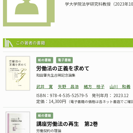
学大学院法学研究科教授（2023年1
この著者の書籍
紙の書籍
電子書籍
労働法の正義を求めて
和田肇先生古稀記念論集
武井 寛
矢野 昌浩
緒方 桂子
山川 和義
ISBN：978-4-535-52579-5
発刊年月： 2023.12
定価：14,300円
（電子書籍の価格は各ネット書店でご確
紙の書籍
講座労働法の再生 第2巻
労働契約の理論