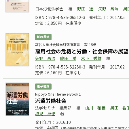
日本労働法学会
編
野田 進
矢野 昌浩
奥
ISBN：978-4-535-06512-3
発刊年月： 2017.05
定価：3,850円
在庫僅少
紙の書籍
龍谷大学社会科学研究所叢書 第115巻
雇用社会の危機と労働・社会保障の展望
矢野 昌浩
脇田 滋
木下 秀雄
編
ISBN：978-4-535-52250-3
発刊年月： 2017.02
定価：6,160円
在庫なし
電子書籍
Nippyo One Theme e-Book 1
派遣労働社会
法学セミナー編集部
編
山川 和義
奥田 香
塩見 卓也
著
発刊年月： 2016.10
定価：440円
（電子書籍の価格は各ネット書店でご確認く