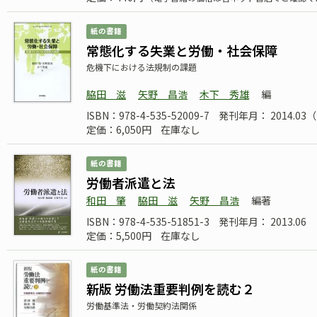
紙の書籍
常態化する失業と労働・社会保障
危機下における法規制の課題
脇田 滋
矢野 昌浩
木下 秀雄
編
ISBN：978-4-535-52009-7
発刊年月： 2014.0
定価：6,050円
在庫なし
紙の書籍
労働者派遣と法
和田 肇
脇田 滋
矢野 昌浩
編著
ISBN：978-4-535-51851-3
発刊年月： 2013.06
定価：5,500円
在庫なし
紙の書籍
新版 労働法重要判例を読む２
労働基準法・労働契約法関係