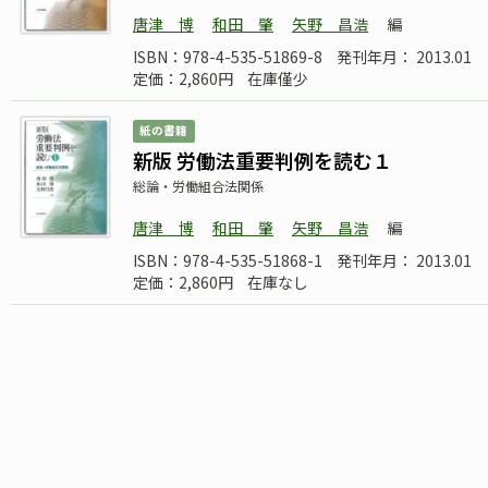
唐津 博
和田 肇
矢野 昌浩
編
ISBN：978-4-535-51869-8
発刊年月： 2013.01
定価：2,860円
在庫僅少
紙の書籍
新版 労働法重要判例を読む１
総論・労働組合法関係
唐津 博
和田 肇
矢野 昌浩
編
ISBN：978-4-535-51868-1
発刊年月： 2013.01
定価：2,860円
在庫なし