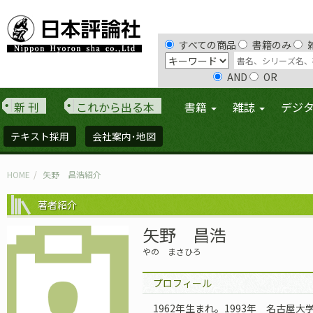
すべての商品
書籍のみ
AND
OR
新 刊
これから出る本
書籍
雑誌
デジ
テキスト採用
会社案内･地図
HOME
矢野 昌浩紹介
著者紹介
矢野 昌浩
やの まさひろ
プロフィール
1962年生まれ。1993年 名古屋