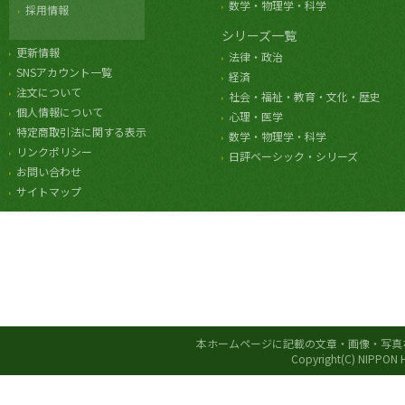
数学・物理学・科学
採用情報
シリーズ一覧
更新情報
法律・政治
SNSアカウント一覧
経済
注文について
社会・福祉・教育・文化・歴史
個人情報について
心理・医学
特定商取引法に関する表示
数学・物理学・科学
リンクポリシー
日評ベーシック・シリーズ
お問い合わせ
サイトマップ
本ホームページに記載の文章・画像・写真
Copyright(C) NIPPON