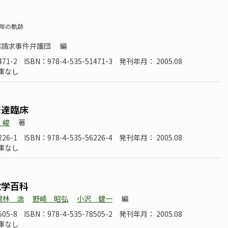
0年の軌跡
償請求事件弁護団
編
471-2
ISBN：978-4-535-51471-3
発刊年月： 2005.08
庫なし
発達臨床
 峻
著
226-1
ISBN：978-4-535-56226-4
発刊年月： 2005.08
庫なし
数学百科
銀林 浩
野崎 昭弘
小沢 健一
編
505-8
ISBN：978-4-535-78505-2
発刊年月： 2005.08
庫なし