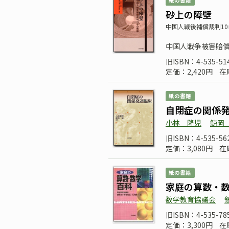
紙の書籍
砂上の障壁
中国人戦後補償裁判1
中国人戦争被害賠
旧ISBN：4-535-51
定価：2,420円
在
紙の書籍
自閉症の関係
小林 隆児
鯨岡
旧ISBN：4-535-56
定価：3,080円
在
紙の書籍
家庭の算数・
数学教育協議会
旧ISBN：4-535-78
定価：3,300円
在