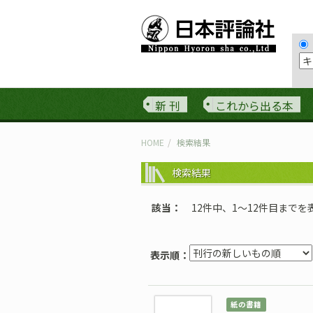
新 刊
これから出る本
HOME
検索結果
検索結果
該当
12件中、1〜12件目までを
表示順：
紙の書籍