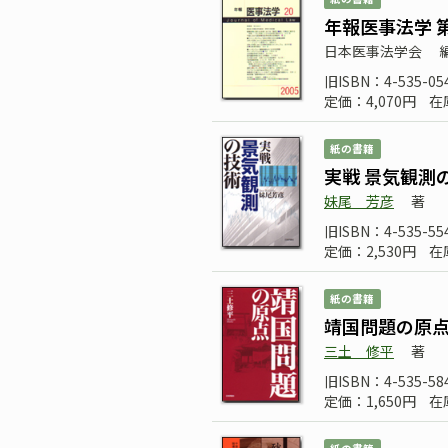
年報医事法学 第
日本医事法学会
旧ISBN：4-535-05
定価：4,070円
在
紙の書籍
実戦 景気観測
妹尾 芳彦
著
旧ISBN：4-535-55
定価：2,530円
在
紙の書籍
靖国問題の原
三土 修平
著
旧ISBN：4-535-58
定価：1,650円
在