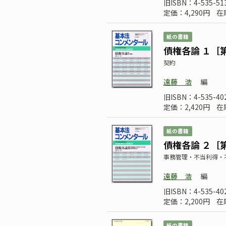
旧ISBN：4-535-51
定価：4,290円
在
紙の書籍
債権各論 １［
契約
遠藤 浩
編
旧ISBN：4-535-40
定価：2,420円
在
紙の書籍
債権各論 ２［
事務管理・不当利得・
遠藤 浩
編
旧ISBN：4-535-40
定価：2,200円
在
紙の書籍