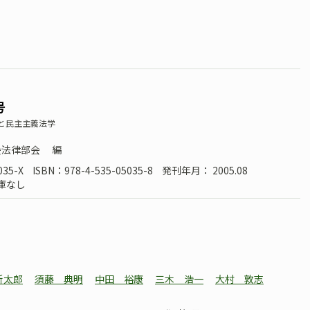
号
と民主主義法学
会法律部会
編
035-X
ISBN：978-4-535-05035-8
発刊年月： 2005.08
庫なし
新太郎
須藤 典明
中田 裕康
三木 浩一
大村 敦志