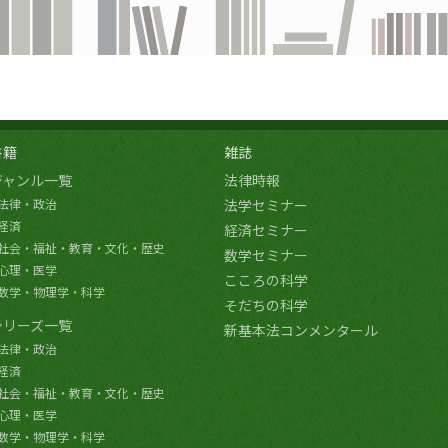
書籍
雑誌
ジャンル一覧
法律時報
法律・政治
法学セミナー
経済
経済セミナー
社会・福祉・教育・文化・歴史
数学セミナー
心理・医学
こころの科学
数学・物理学・科学
そだちの科学
シリーズ一覧
新基本法コンメンタール
法律・政治
経済
社会・福祉・教育・文化・歴史
心理・医学
数学・物理学・科学