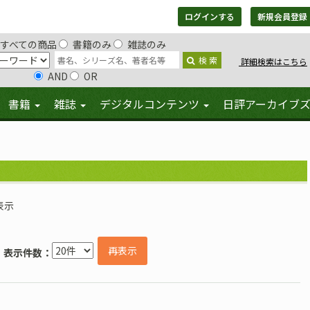
ログインする
新規会員登録
すべての商品
書籍のみ
雑誌のみ
検 索
詳細検索はこちら
AND
OR
書籍
雑誌
デジタルコンテンツ
日評アーカイブ
表示
再表示
表示件数：