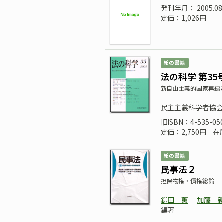
発刊年月： 2005.08
定価：1,026円
紙の書籍
法の科学 第35
新自由主義的国家再編
民主主義科学者協
旧ISBN：4-535-05
定価：2,750円
在
紙の書籍
民事法２
担保物権・債権総論
鎌田 薫
加藤 
編著