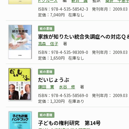
P. グルース
編
新井 誠
監訳
桑折 千恵
ISBN：978-4-535-58542-3
発刊年月： 2009.03
定価：7,040円
在庫なし
紙の書籍
家族が知りたい統合失調症への対応Ｑ
高森 信子
著
ISBN：978-4-535-98309-0
発刊年月： 2009.03
定価：1,650円
在庫なし
紙の書籍
だいじょうぶ
鎌田 實
水谷 修
著
ISBN：978-4-535-58569-0
発刊年月： 2009.03
定価：1,320円
在庫あり
紙の書籍
子どもの権利研究 第14号