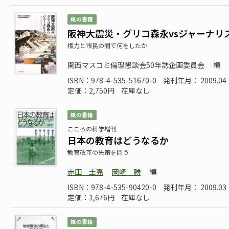
紙の書籍
阪神大震災・グリコ森永vsジャーナリ
権力と市民の間で何をしたか
関西マスコミ倫理懇談会50年誌企画委員会
編
ISBN：978-4-535-51670-0
発刊年月： 2009.04
定価：2,750円
在庫なし
紙の書籍
こころの科学増刊
日本の教育はどうなるか
教育改革の失策を問う
赤田 圭亮
岡崎 勝
編
ISBN：978-4-535-90420-0
発刊年月： 2009.03
定価：1,676円
在庫なし
紙の書籍