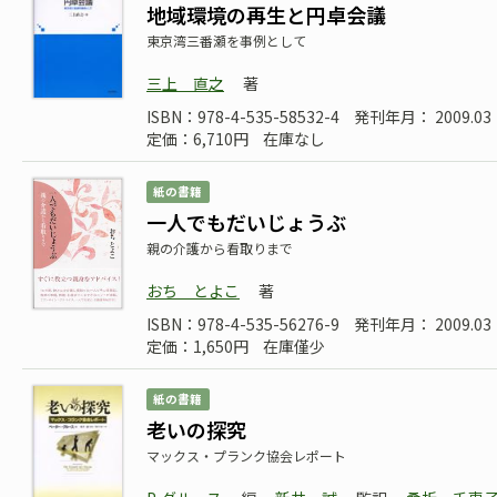
地域環境の再生と円卓会議
東京湾三番瀬を事例として
三上 直之
著
ISBN：978-4-535-58532-4
発刊年月： 2009.03
定価：6,710円
在庫なし
紙の書籍
一人でもだいじょうぶ
親の介護から看取りまで
おち とよこ
著
ISBN：978-4-535-56276-9
発刊年月： 2009.03
定価：1,650円
在庫僅少
紙の書籍
老いの探究
マックス・プランク協会レポート