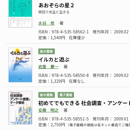
あおぞらの星２
夜回り先生と生きる
水谷 修
著
ISBN：978-4-535-58562-1
発刊年月： 2009.02
定価：1,540円
在庫僅少
紙の書籍
イルカと遊ぶ
岩重 慶一
著
ISBN：978-4-535-58550-8
発刊年月： 2009.0
定価：1,320円
在庫なし
紙の書籍
電子書籍
初めてでもできる 社会調査・アンケー
安藤 明之
著
ISBN：978-4-535-58551-5
発刊年月： 2009.01
定価：2,750円
（電子書籍の価格は各ネット書店でご確