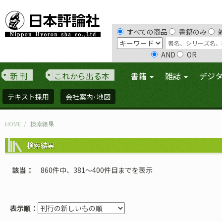
すべての商品
書籍のみ
AND
OR
新 刊
これから出る本
書籍
雑誌
デジ
テキスト採用
会社案内･地図
HOME
検索結果
検索結果
該当
860件中、381〜400件目までを表示
表示順：