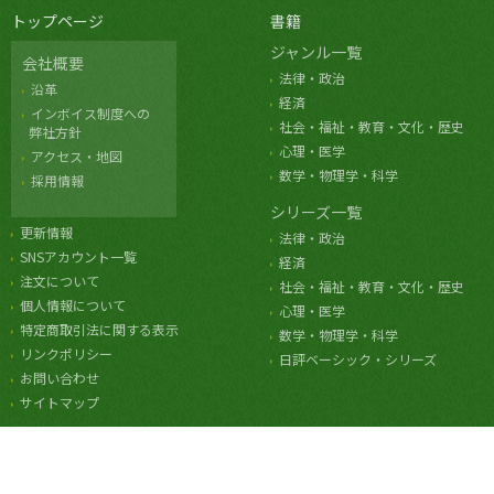
トップページ
書籍
ジャンル一覧
会社概要
法律・政治
沿革
経済
インボイス制度への
社会・福祉・教育・文化・歴史
弊社方針
心理・医学
アクセス・地図
数学・物理学・科学
採用情報
シリーズ一覧
更新情報
法律・政治
SNSアカウント一覧
経済
注文について
社会・福祉・教育・文化・歴史
個人情報について
心理・医学
特定商取引法に関する表示
数学・物理学・科学
リンクポリシー
日評ベーシック・シリーズ
お問い合わせ
サイトマップ