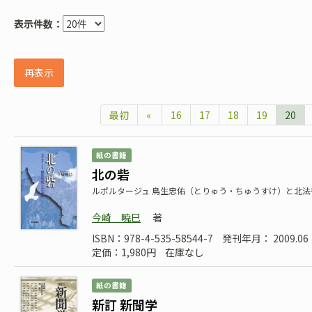
表示件数：
再表示
最初
«
16
17
18
19
20
紙の書籍
北の砦
ルポルタージュ 鳥生忠佑（とりゅう・ちゅうすけ）と北法
今崎 暁巳
著
ISBN：978-4-535-58544-7
発刊年月： 2009.06
定価：1,980円
在庫なし
紙の書籍
新訂 新聞学