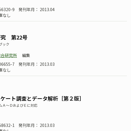
56320-9
発刊年月： 2013.04
庫なし
究 第22号
ブック
総合研究所
編集
06655-7
発刊年月： 2013.03
庫なし
ンケート調査とデータ解析［第２版］
ムＡ～ＤおよびＥに対応
58632-1
発刊年月： 2013.03