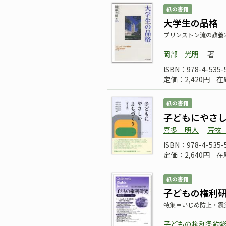
紙の書籍
大学生の品格
プリンストン流の教養
岡部 光明
著
ISBN：978-4-535-
定価：2,420円
在
紙の書籍
子どもにやさ
喜多 明人
荒牧
ISBN：978-4-535-
定価：2,640円
在
紙の書籍
子どもの権利研
特集＝いじめ防止・震
子どもの権利条約