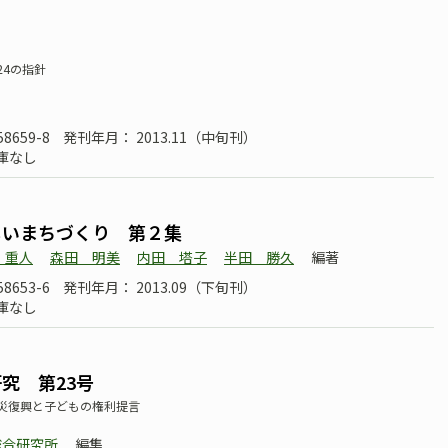
24の指針
58659-8
発刊年月： 2013.11（中旬刊）
庫なし
しいまちづくり 第２集
 重人
森田 明美
内田 塔子
半田 勝久
編著
58653-6
発刊年月： 2013.09（下旬刊）
庫なし
究 第23号
災復興と子どもの権利提言
総合研究所
編集