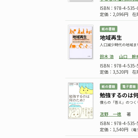
ISBN：978-4-535-
定価：2,096円
在
紙の書籍
地域再生
人口減少時代の地域ま
鈴木 浩
山口 幹
ISBN：978-4-535-
定価：3,520円
在
紙の書籍
電子書籍
勉強するのは
僕らの「答え」のつく
苫野 一徳
著
ISBN：978-4-535-
定価：1,540円
（電