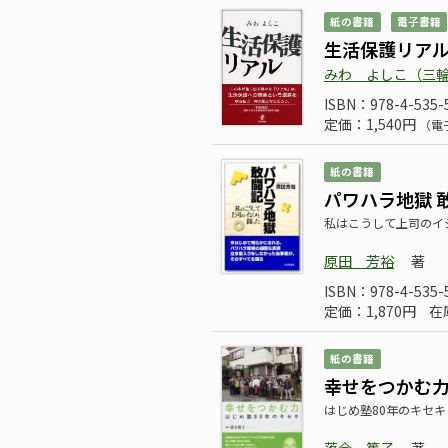
紙の書籍
電子書籍
生活保護リア
みわ よしこ（三
ISBN：978-4-535-
定価：1,540円
（電
紙の書籍
パワハラ地獄 
私はこうして上司のイ
原田 芳裕
著
ISBN：978-4-535-
定価：1,870円
在
紙の書籍
幸せをつかむ
はじめ塾80年のキセキ