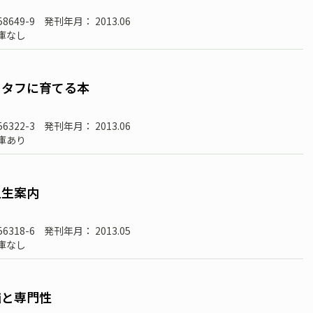
58649-9
発刊年月： 2013.06
庫なし
をタフに育てる本
56322-3
発刊年月： 2013.06
庫あり
人生案内
56318-6
発刊年月： 2013.05
庫なし
価と専門性