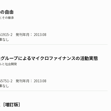
アの自由
とその継承
51915-2
発刊年月： 2013.08
庫なし
性グループによるマイクロファイナンスの活動実態
ルと社会開発
55751-2
発刊年月： 2013.08
庫なし
点［増訂版］