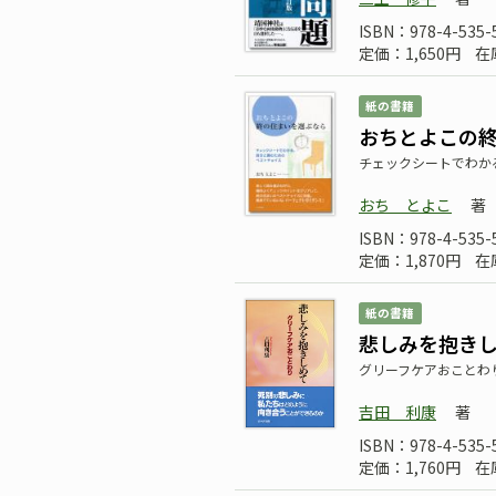
ISBN：978-4-535-
定価：1,650円
在
紙の書籍
おちとよこの
チェックシートでわか
おち とよこ
著
ISBN：978-4-535-
定価：1,870円
在
紙の書籍
悲しみを抱き
グリーフケアおことわ
吉田 利康
著
ISBN：978-4-535-
定価：1,760円
在