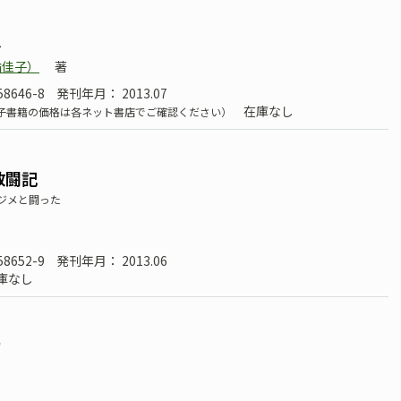
ル
輪佳子）
著
58646-8
発刊年月： 2013.07
在庫なし
子書籍の価格は各ネット書店でご確認ください）
敢闘記
ジメと闘った
58652-9
発刊年月： 2013.06
庫なし
力