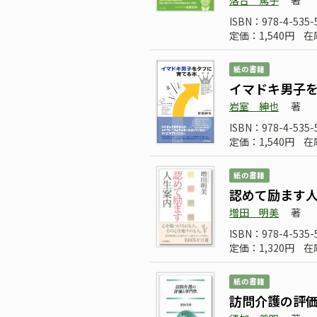
落合 篤子
著
ISBN：978-4-535-
定価：1,540円
在
紙の書籍
イマドキ男子
岩室 紳也
著
ISBN：978-4-535-
定価：1,540円
在
紙の書籍
認めて励ます
増田 明美
著
ISBN：978-4-535-
定価：1,320円
在
紙の書籍
訪問介護の評