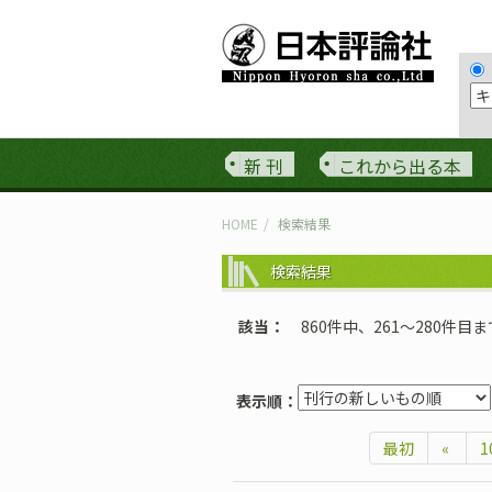
新 刊
これから出る本
HOME
検索結果
検索結果
該当
860件中、261〜280件目
表示順：
最初
«
1