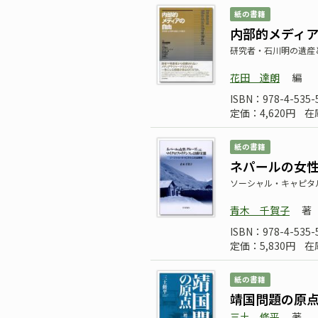
紙の書籍
内部的メディ
研究者・石川明の遺産
花田 達朗
編
ISBN：978-4-535-
定価：4,620円
在
紙の書籍
ネパールの女
ソーシャル・キャピタ
青木 千賀子
著
ISBN：978-4-535-
定価：5,830円
在
紙の書籍
靖国問題の原
三土 修平
著