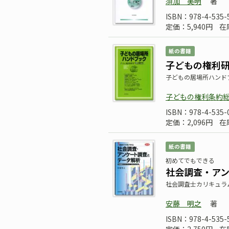
須加 美明
著
ISBN：978-4-535-
定価：5,940円
在
紙の書籍
子どもの権利研
子どもの居場所ハンド
子どもの権利条約
ISBN：978-4-535-
定価：2,096円
在
紙の書籍
初めてでもできる
社会調査・ア
社会調査士カリキュラ
安藤 明之
著
ISBN：978-4-535-