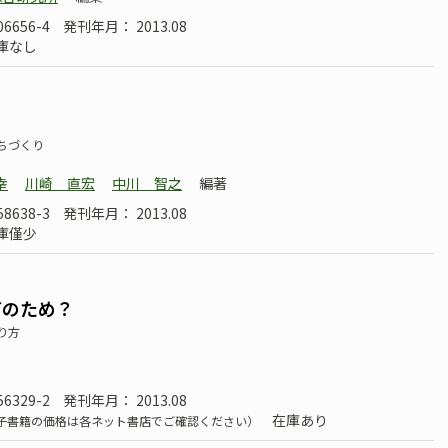
06656-4
発刊年月： 2013.08
庫なし
ちづくり
幸
川崎 直宏
中川 智之
編著
58638-3
発刊年月： 2013.08
庫僅少
何のため？
り方
56329-2
発刊年月： 2013.08
在庫あり
子書籍の価格は各ネット書店でご確認ください）