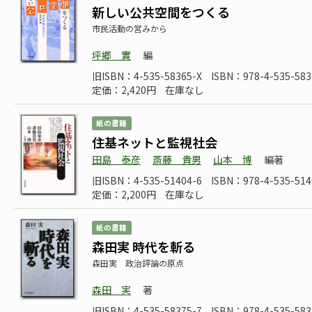
新しい公共空間をつくる
市民活動の営みから
坪郷 實
編
旧ISBN：4-535-58365-X
ISBN：978-4-535-583
定価：2,420円
在庫なし
紙の書籍
住基ネットと監視社会
田島 泰彦
斎藤 貴男
山本 博
編著
旧ISBN：4-535-51404-6
ISBN：978-4-535-514
定価：2,200円
在庫なし
紙の書籍
森田実 時代を斬る
森田実 政治評論の原点
森田 実
著
旧ISBN：4-535-58375-7
ISBN：978-4-535-583