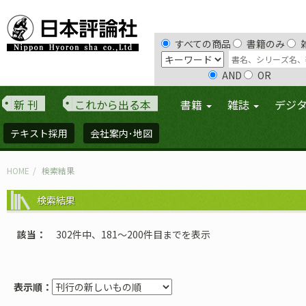
すべての商品
書籍のみ
AND
OR
新 刊
これから出る本
書籍
雑誌
デジ
テキスト採用
会社案内･地図
HOME
検索結果
検索結果
該当
302件中、181〜200件目までを表示
表示順：