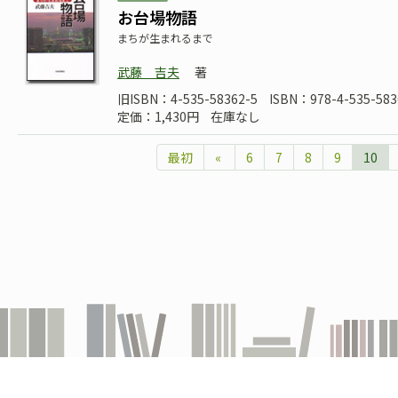
お台場物語
まちが生まれるまで
武藤 吉夫
著
旧ISBN：4-535-58362-5
ISBN：978-4-535-583
定価：1,430円
在庫なし
最初
«
6
7
8
9
10