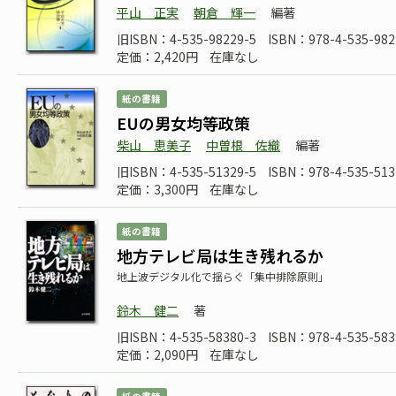
平山 正実
朝倉 輝一
編著
旧ISBN：4-535-98229-5
ISBN：978-4-535-982
定価：2,420円
在庫なし
紙の書籍
EUの男女均等政策
柴山 恵美子
中曽根 佐織
編著
旧ISBN：4-535-51329-5
ISBN：978-4-535-513
定価：3,300円
在庫なし
紙の書籍
地方テレビ局は生き残れるか
地上波デジタル化で揺らぐ「集中排除原則」
鈴木 健二
著
旧ISBN：4-535-58380-3
ISBN：978-4-535-583
定価：2,090円
在庫なし