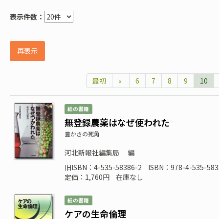
表示件数：
再表示
最初
«
6
7
8
9
10
紙の書籍
無登録農薬はなぜ使われた
豊かさの死角
河北新報社編集局
編
旧ISBN：4-535-58386-2
ISBN：978-4-535-583
定価：1,760円
在庫なし
紙の書籍
ケアの生命倫理