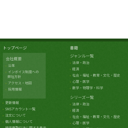
トップページ
書籍
ジャンル一覧
会社概要
法律・政治
沿革
経済
インボイス制度への
社会・福祉・教育・文化・歴史
弊社方針
心理・医学
アクセス・地図
数学・物理学・科学
採用情報
シリーズ一覧
更新情報
法律・政治
SNSアカウント一覧
経済
注文について
社会・福祉・教育・文化・歴史
個人情報について
心理・医学
特定商取引法に関する表示