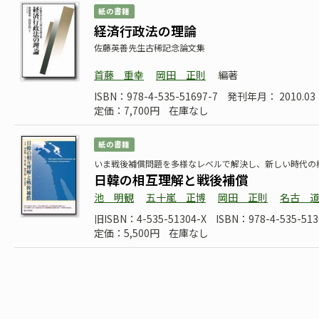
紙の書籍
経済行政法の理論
佐藤英善先生古稀記念論文集
首藤 重幸
岡田 正則
編著
ISBN：978-4-535-51697-7
発刊年月： 2010.03
定価：7,700円
在庫なし
紙の書籍
いま戦後補償問題を多様なレベルで解決し、新しい時代の
日韓の相互理解と戦後補償
池 明観
五十嵐 正博
岡田 正則
名古 
旧ISBN：4-535-51304-X
ISBN：978-4-535-513
定価：5,500円
在庫なし