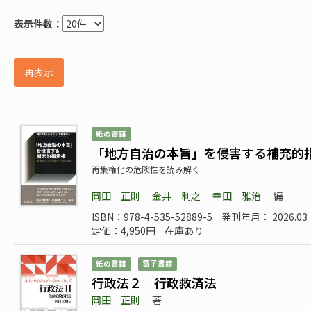
表示件数：
再表示
紙の書籍
「地方自治の本旨」を侵害する補充的
再集権化の危険性を読み解く
岡田 正則
金井 利之
幸田 雅治
編
ISBN：978-4-535-52889-5
発刊年月： 2026.03
定価：4,950円
在庫あり
紙の書籍
電子書籍
行政法２ 行政救済法
岡田 正則
著