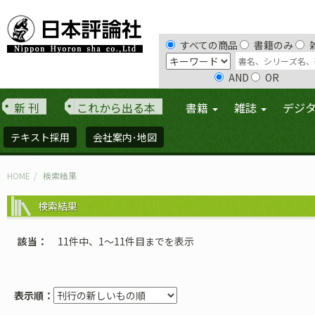
すべての商品
書籍のみ
AND
OR
新 刊
これから出る本
書籍
雑誌
デジ
テキスト採用
会社案内･地図
HOME
検索結果
検索結果
該当
11件中、1〜11件目までを表示
表示順：