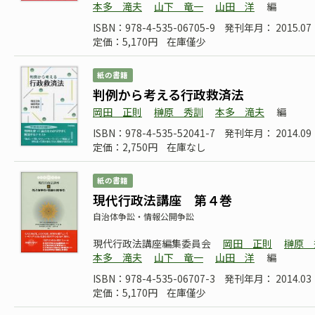
本多 滝夫
山下 竜一
山田 洋
編
ISBN：978-4-535-06705-9
発刊年月： 2015.
定価：5,170円
在庫僅少
紙の書籍
判例から考える行政救済法
岡田 正則
榊原 秀訓
本多 滝夫
編
ISBN：978-4-535-52041-7
発刊年月： 2014.
定価：2,750円
在庫なし
紙の書籍
現代行政法講座 第４巻
自治体争訟・情報公開争訟
現代行政法講座編集委員会
岡田 正則
榊原 
本多 滝夫
山下 竜一
山田 洋
編
ISBN：978-4-535-06707-3
発刊年月： 2014.
定価：5,170円
在庫僅少