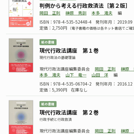
判例から考える行政救済法［第２版］
岡田 正則
榊原 秀訓
本多 滝夫
編
ISBN：978-4-535-52448-4
発刊年月： 2019.09
定価：2,750円
（電子書籍の価格は各ネット書店でご確
紙の書籍
現代行政法講座 第１巻
現代行政法の基礎理論
現代行政法講座編集委員会
岡田 正則
榊原 
本多 滝夫
山下 竜一
山田 洋
編
ISBN：978-4-535-06704-2
発刊年月： 2016.12
定価：5,390円
在庫なし
紙の書籍
現代行政法講座 第２巻
行政手続と行政救済
現代行政法講座編集委員会
岡田 正則
榊原 