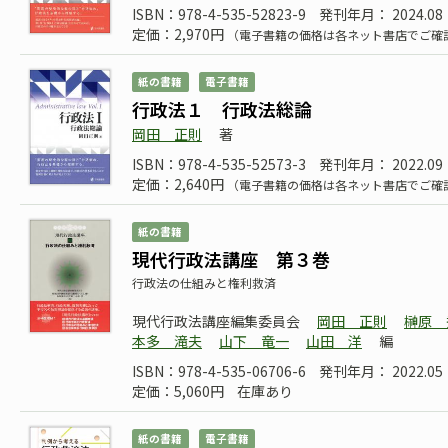
ISBN：978-4-535-52823-9
発刊年月： 2024.08
定価：2,970円
（電子書籍の価格は各ネット書店でご確
紙の書籍
電子書籍
行政法１ 行政法総論
岡田 正則
著
ISBN：978-4-535-52573-3
発刊年月： 2022.09
定価：2,640円
（電子書籍の価格は各ネット書店でご確
紙の書籍
現代行政法講座 第３巻
行政法の仕組みと権利救済
現代行政法講座編集委員会
岡田 正則
榊原 
本多 滝夫
山下 竜一
山田 洋
編
ISBN：978-4-535-06706-6
発刊年月： 2022.05
定価：5,060円
在庫あり
紙の書籍
電子書籍