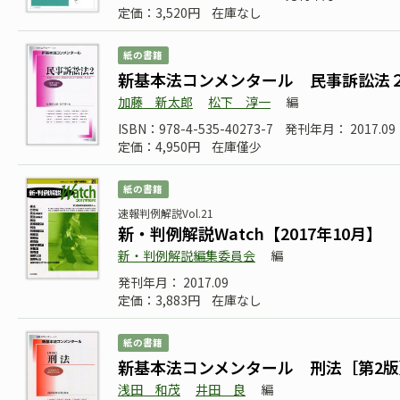
定価：3,520円
在庫なし
紙の書籍
新基本法コンメンタール 民事訴訟法
加藤 新太郎
松下 淳一
編
ISBN：978-4-535-40273-7
発刊年月： 2017.09
定価：4,950円
在庫僅少
紙の書籍
速報判例解説Vol.21
新・判例解説Watch【2017年10月】
新・判例解説編集委員会
編
発刊年月： 2017.09
定価：3,883円
在庫なし
紙の書籍
新基本法コンメンタール 刑法［第2版
浅田 和茂
井田 良
編