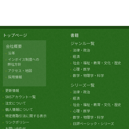
トップページ
書籍
ジャンル一覧
会社概要
法律・政治
沿革
経済
インボイス制度への
社会・福祉・教育・文化・歴史
弊社方針
心理・医学
アクセス・地図
数学・物理学・科学
採用情報
シリーズ一覧
更新情報
法律・政治
SNSアカウント一覧
経済
注文について
社会・福祉・教育・文化・歴史
個人情報について
心理・医学
特定商取引法に関する表示
数学・物理学・科学
リンクポリシー
日評ベーシック・シリーズ
お問い合わせ