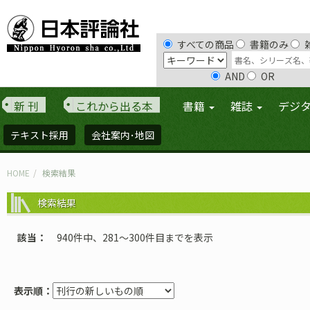
すべての商品
書籍のみ
AND
OR
新 刊
これから出る本
書籍
雑誌
デジ
テキスト採用
会社案内･地図
HOME
検索結果
検索結果
該当
940件中、281〜300件目までを表示
表示順：