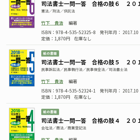
司法書士一問一答 合格の肢６ ２０
憲法／刑法／供託法
竹下 貴浩
編著
ISBN：978-4-535-52325-8
発刊年月： 2017.10
定価：1,870円
在庫なし
紙の書籍
司法書士一問一答 合格の肢５ ２０
民事訴訟法／民事執行法／民事保全法／司法書士法
竹下 貴浩
編著
ISBN：978-4-535-52324-1
発刊年月： 2017.10
定価：1,870円
在庫なし
紙の書籍
司法書士一問一答 合格の肢４ ２０
会社法／商法／商業登記法
竹下 貴浩
編著