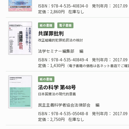
ISBN：978-4-535-40834-0
発刊年月： 2017.09
定価：2,860円
在庫なし
紙の書籍
電子書籍
共謀罪批判
改正組織的犯罪処罰法の検討
法学セミナー編集部
編
ISBN：978-4-535-40849-4
発刊年月： 2017.09
定価：1,430円
（電子書籍の価格は各ネット書店でご確
紙の書籍
法の科学 第48号
日本国憲法の現代的意義
民主主義科学者協会法律部会
編
ISBN：978-4-535-05048-8
発刊年月： 2017.09
定価：2,750円
在庫なし