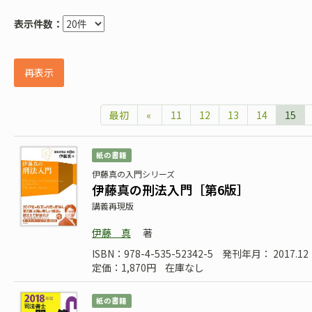
表示件数：
再表示
最初
«
11
12
13
14
15
紙の書籍
伊藤真の入門シリーズ
伊藤真の刑法入門［第6版］
講義再現版
伊藤 真
著
ISBN：978-4-535-52342-5
発刊年月： 2017.12
定価：1,870円
在庫なし
紙の書籍