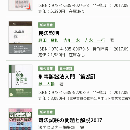
ISBN：978-4-535-40276-8
発刊年月： 2017.09
定価：5,390円
在庫あり
紙の書籍
民法総則
原田 昌和
寺川 永
吉永 一行
著
ISBN：978-4-535-80679-5
発刊年月： 2017.09
定価：1,980円
在庫なし
紙の書籍
電子書籍
刑事訴訟法入門［第2版］
緑 大輔
著
ISBN：978-4-535-52203-9
発刊年月： 2017.09
定価：3,080円
（電子書籍の価格は各ネット書店でご確
紙の書籍
司法試験の問題と解説2017
法学セミナー編集部
編