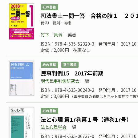
紙の書籍
司法書士一問一答 合格の肢１ ２０
民法I 総則・物権
竹下 貴浩
編著
ISBN：978-4-535-52320-3
発刊年月： 2017.10
定価：2,090円
在庫なし
紙の書籍
電子書籍
民事判例15 2017年前期
現代民事判例研究会
編
ISBN：978-4-535-00243-2
発刊年月： 2017.10
定価：3,080円
（電子書籍の価格は各ネット書店でご確
紙の書籍
法と心理 第17巻第１号（通巻17号）
法と心理学会
編
ISBN：978-4-535-06737-0
発刊年月： 2017.10