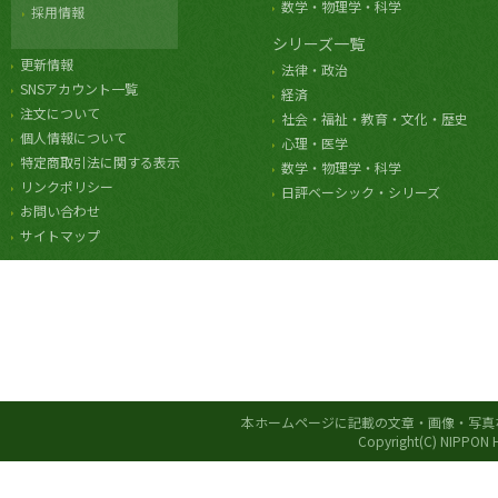
数学・物理学・科学
採用情報
シリーズ一覧
更新情報
法律・政治
SNSアカウント一覧
経済
注文について
社会・福祉・教育・文化・歴史
個人情報について
心理・医学
特定商取引法に関する表示
数学・物理学・科学
リンクポリシー
日評ベーシック・シリーズ
お問い合わせ
サイトマップ
本ホームページに記載の文章・画像・写真
Copyright(C) NIPPON