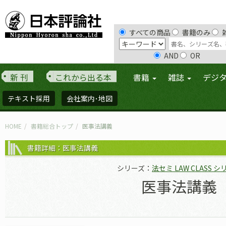
すべての商品
書籍のみ
AND
OR
新 刊
これから出る本
書籍
雑誌
デジ
テキスト採用
会社案内･地図
HOME
書籍総合トップ
医事法講義
書籍詳細：医事法講義
シリーズ：
法セミ LAW CLASS 
医事法講義