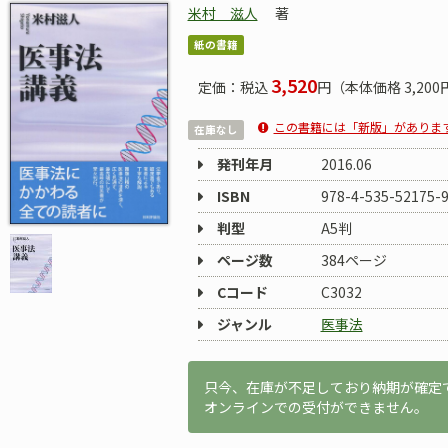
米村 滋人
著
紙の書籍
3,520
定価：税込
円（本体価格 3,200
この書籍には「新版」がありま
在庫なし
発刊年月
2016.06
ISBN
978-4-535-52175-
判型
A5判
ページ数
384ページ
Cコード
C3032
ジャンル
医事法
只今、在庫が不足しており納期が確定
オンラインでの受付ができません。