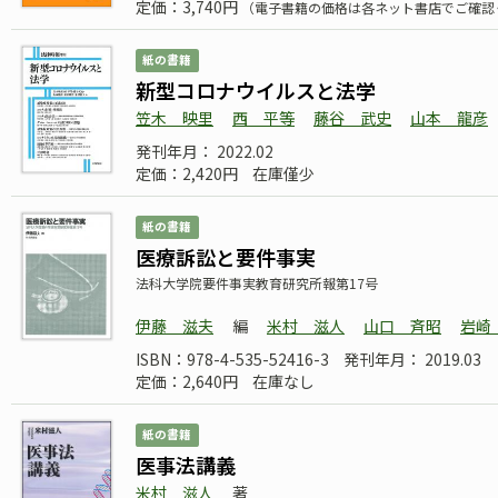
定価：3,740円
（電子書籍の価格は各ネット書店でご確認
紙の書籍
新型コロナウイルスと法学
笠木 映里
西 平等
藤谷 武史
山本 龍彦
発刊年月： 2022.02
定価：2,420円
在庫僅少
紙の書籍
医療訴訟と要件事実
法科大学院要件事実教育研究所報第17号
伊藤 滋夫
編
米村 滋人
山口 斉昭
岩崎
ISBN：978-4-535-52416-3
発刊年月： 2019.03
定価：2,640円
在庫なし
紙の書籍
医事法講義
米村 滋人
著