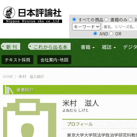
すべての商品
書籍のみ
AND
OR
新 刊
これから出る本
書籍
雑誌
デジ
テキスト採用
会社案内･地図
HOME
米村 滋人紹介
著者紹介
米村 滋人
よねむら しげと
プロフィール
東京大学大学院法学政治学研究科教授