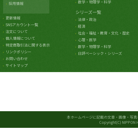
数学・物理学・科学
採用情報
シリーズ一覧
更新情報
法律・政治
SNSアカウント一覧
経済
注文について
社会・福祉・教育・文化・歴史
個人情報について
心理・医学
特定商取引法に関する表示
数学・物理学・科学
リンクポリシー
日評ベーシック・シリーズ
お問い合わせ
サイトマップ
本ホームページに記載の文章・画像・写真
Copyright(C) NIPPON