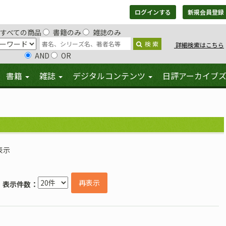
ログインする
新規会員登録
すべての商品
書籍のみ
雑誌のみ
検 索
詳細検索はこちら
AND
OR
書籍
雑誌
デジタルコンテンツ
日評アーカイブ
表示
再表示
表示件数：