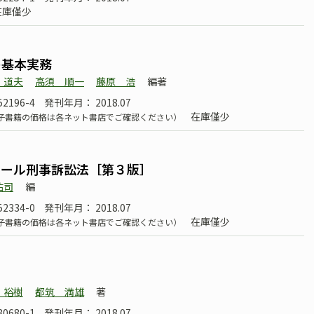
在庫僅少
の基本実務
 道夫
高須 順一
藤原 浩
編著
52196-4
発刊年月： 2018.07
在庫僅少
子書籍の価格は各ネット書店でご確認ください）
タール刑事訴訟法［第３版］
祐司
編
52334-0
発刊年月： 2018.07
在庫僅少
子書籍の価格は各ネット書店でご確認ください）
 裕樹
都筑 満雄
著
80680-1
発刊年月： 2018.07