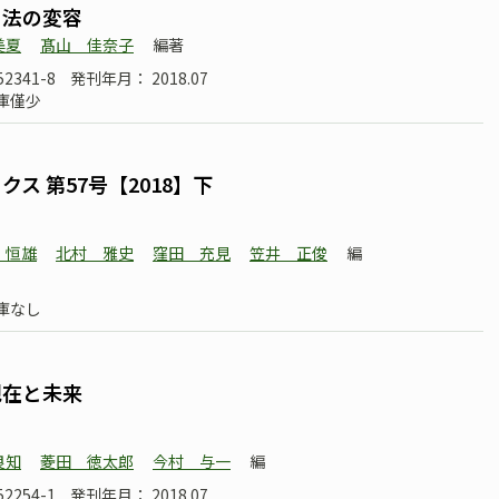
と法の変容
美夏
髙山 佳奈子
編著
52341-8
発刊年月： 2018.07
庫僅少
ス 第57号【2018】下
 恒雄
北村 雅史
窪田 充見
笠井 正俊
編
庫なし
現在と未来
良知
菱田 徳太郎
今村 与一
編
52254-1
発刊年月： 2018.07