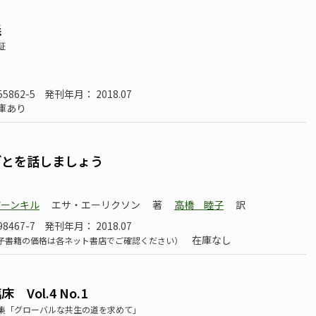
義
証
55862-5
発刊年月： 2018.07
庫あり
ごとを話しましょう
アーンキル
エサ・エーリクソン
著
高橋 睦子
訳
98467-7
発刊年月： 2018.07
在庫なし
子書籍の価格は各ネット書店でご確認ください）
Vol.4 No.1
集「グローバルな共生の道を求めて」