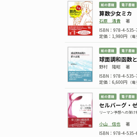
紙の書籍
電子書籍
算数少女ミカ
石原 清貴
著
ISBN：978-4-535-
定価：1,980円
（電
紙の書籍
電子書籍
球面調和函数
野村 隆昭
著
ISBN：978-4-535-
定価：6,600円
（電
紙の書籍
電子書籍
セルバーグ・
リーマン予想への架け
小山 信也
著
ISBN：978-4-535-