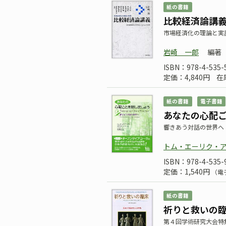
紙の書籍
比較経済論講
市場経済化の理論と実
岩崎 一郎
編著
ISBN：978-4-535-
定価：4,840円
在
紙の書籍
電子書籍
あなたの心配
響きあう対話の世界へ
トム・エーリク・
ISBN：978-4-535-
定価：1,540円
（電
紙の書籍
祈りと救いの臨床 
第４回学術研究大会特