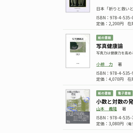
日本「祈りと救い
ISBN：978-4-535-
定価：2,200円
在
紙の書籍
写真健康論
写真力は健康力を高め
小椋 力
著
ISBN：978-4-535-
定価：4,070円
在
紙の書籍
電子書籍
小数と対数の
山本 義隆
著
ISBN：978-4-535-
定価：3,080円
（電