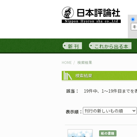
新 刊
これから出る本
HOME
検索結果
検索結果
該当
19件中、1〜19件目までを
表示順：
紙の書籍