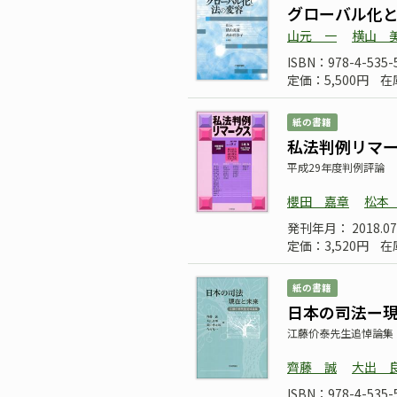
グローバル化
山元 一
横山 
ISBN：978-4-535-
定価：5,500円
在
紙の書籍
私法判例リマーク
平成29年度判例評論
櫻田 嘉章
松本
発刊年月： 2018.07
定価：3,520円
在
紙の書籍
日本の司法ー
江藤价泰先生追悼論集
齊藤 誠
大出 
ISBN：978-4-535-