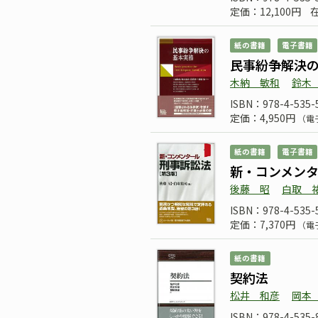
定価：12,100円
紙の書籍
電子書籍
民事紛争解決
木納 敏和
鈴木
ISBN：978-4-535-
定価：4,950円
（電
紙の書籍
電子書籍
新・コンメン
後藤 昭
白取 
ISBN：978-4-535-
定価：7,370円
（電
紙の書籍
契約法
松井 和彦
岡本
ISBN：978-4-535-