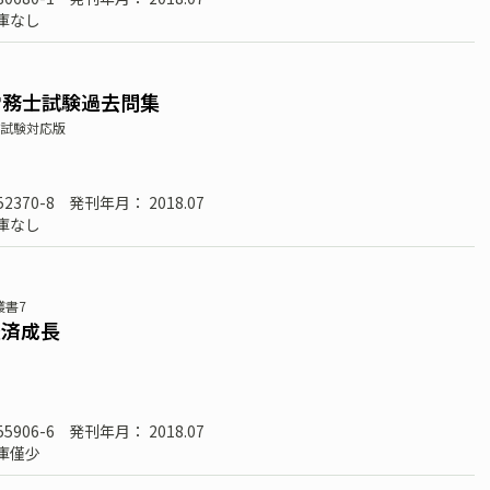
庫なし
労務士試験過去問集
）試験対応版
52370-8
発刊年月： 2018.07
庫なし
叢書7
経済成長
55906-6
発刊年月： 2018.07
庫僅少