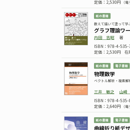
定価：2,530円
（電
紙の書籍
数えて描いて塗って
グラフ理論ワ
内田 吉昭
著
ISBN：978-4-535-
定価：2,530円
在
紙の書籍
電子書籍
物理数学
ベクトル解析・複素解
三井 敏之
山崎
ISBN：978-4-535-
定価：2,640円
（電
紙の書籍
電子書籍
曲線折り紙デ