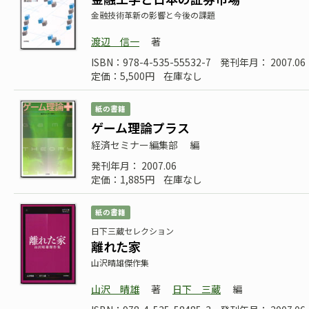
金融技術革新の影響と今後の課題
渡辺 信一
著
ISBN：978-4-535-55532-7
発刊年月： 2007.06
定価：5,500円
在庫なし
紙の書籍
ゲーム理論プラス
経済セミナー編集部
編
発刊年月： 2007.06
定価：1,885円
在庫なし
紙の書籍
日下三蔵セレクション
離れた家
山沢晴雄傑作集
山沢 晴雄
著
日下 三蔵
編