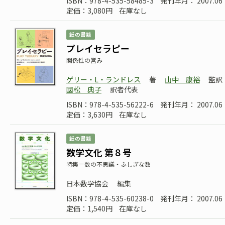
ISBN：978-4-535-58485-3
発刊年月： 2007.06
定価：3,080円
在庫なし
紙の書籍
プレイセラピー
関係性の営み
ゲリー・L・ランドレス
著
山中 康裕
監訳
國松 典子
訳者代表
ISBN：978-4-535-56222-6
発刊年月： 2007.06
定価：3,630円
在庫なし
紙の書籍
数学文化 第８号
特集＝数の不思議・ふしぎな数
日本数学協会
編集
ISBN：978-4-535-60238-0
発刊年月： 2007.06
定価：1,540円
在庫なし