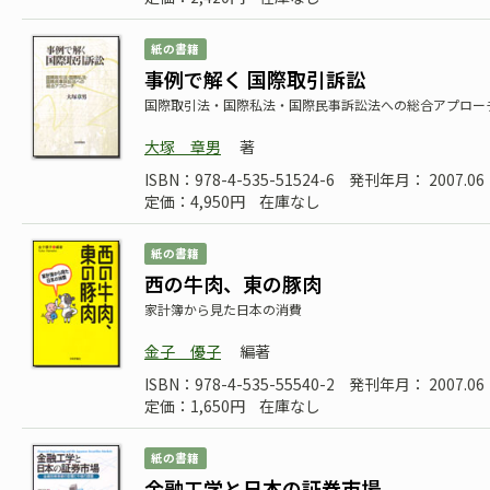
紙の書籍
事例で解く 国際取引訴訟
国際取引法・国際私法・国際民事訴訟法への総合アプロー
大塚 章男
著
ISBN：978-4-535-51524-6
発刊年月： 2007.06
定価：4,950円
在庫なし
紙の書籍
西の牛肉、東の豚肉
家計簿から見た日本の消費
金子 優子
編著
ISBN：978-4-535-55540-2
発刊年月： 2007.06
定価：1,650円
在庫なし
紙の書籍
金融工学と日本の証券市場