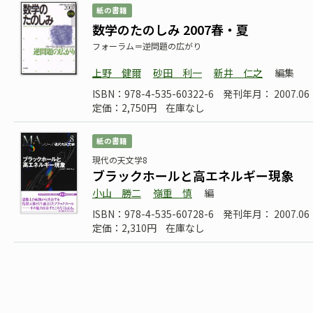
紙の書籍
数学のたのしみ 2007春・夏
フォーラム＝逆問題の広がり
上野 健爾
砂田 利一
新井 仁之
編集
ISBN：978-4-535-60322-6
発刊年月： 2007.06
定価：2,750円
在庫なし
紙の書籍
現代の天文学8
ブラックホールと高エネルギー現象
小山 勝二
嶺重 慎
編
ISBN：978-4-535-60728-6
発刊年月： 2007.06
定価：2,310円
在庫なし