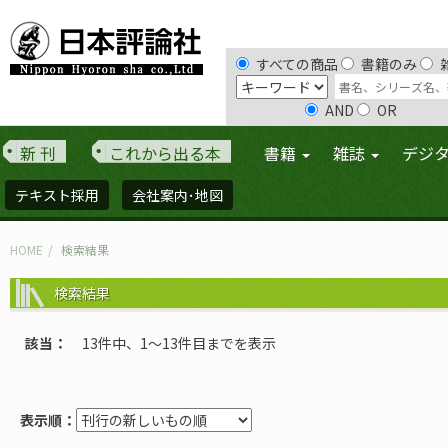
すべての商品
書籍のみ
AND
OR
新 刊
これから出る本
書籍
雑誌
デジ
テキスト採用
会社案内･地図
HOME
検索結果
検索結果
該当
13件中、1〜13件目までを表示
表示順：