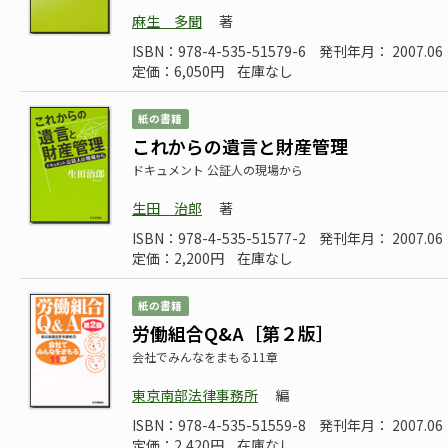
麻生 多聞
著
ISBN：978-4-535-51579-6
発刊年月： 2007.06
定価：6,050円
在庫なし
紙の書籍
これからの遺言と財産管理
ドキュメント 公証人の現場から
生田 治郎
著
ISBN：978-4-535-51577-2
発刊年月： 2007.06
定価：2,200円
在庫なし
紙の書籍
労働組合Q&A［第２版］
会社でみんなをまもる11章
東京南部法律事務所
編
ISBN：978-4-535-51559-8
発刊年月： 2007.06
定価：2,420円
在庫なし