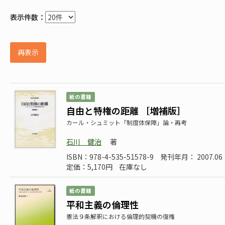
表示件数：
再表示
紙の書籍
自由と特権の距離 ［増補版］
カール・シュミット「制度体保障」論・再考
石川 健治
著
ISBN：978-4-535-51578-9
発刊年月： 2007.06
定価：5,170円
在庫なし
紙の書籍
平和主義の倫理性
憲法９条解釈における倫理的契機の復権