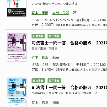
司法の危機から半世紀、いま司法は
宮本 康昭
大出 良知
著
ISBN：978-4-535-52526-9
発刊年月： 2021.04
定価：2,200円
（電子書籍の価格は各ネット書店でご確
紙の書籍
電子書籍
司法書士一問一答 合格の肢６ 2021
憲法／刑法／供託法
竹下 貴浩
編著
ISBN：978-4-535-52548-1
発刊年月： 2021.02
定価：1,870円
（電子書籍の価格は各ネット書店でご確
紙の書籍
電子書籍
司法書士一問一答 合格の肢５ 2021
民事訴訟法／民事執行法／民事保全法／司法書士法
竹下 貴浩
編著