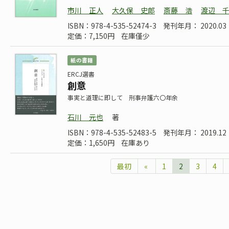
市川 正人
大久保 史郎
斎藤 浩
渡辺 
ISBN：978-4-535-52474-3
発刊年月： 2020.03
定価：7,150円
在庫僅少
紙の書籍
ERCJ選書
創意
事実と道理に即して 刑事弁護六〇年余
石川 元也
著
ISBN：978-4-535-52483-5
発刊年月： 2019.12
定価：1,650円
在庫あり
最初
«
1
2
3
4