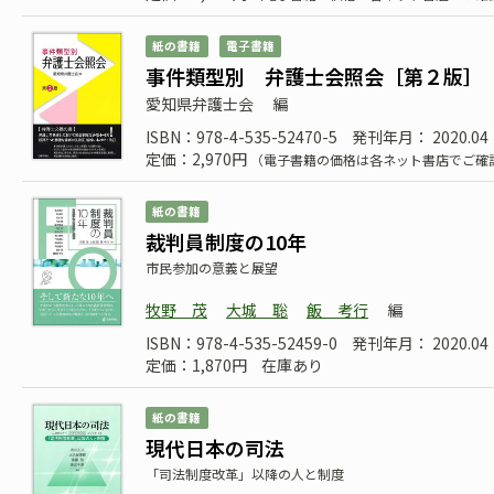
紙の書籍
電子書籍
事件類型別 弁護士会照会［第２版］
愛知県弁護士会
編
ISBN：978-4-535-52470-5
発刊年月： 2020.04
定価：2,970円
（電子書籍の価格は各ネット書店でご確
紙の書籍
裁判員制度の10年
市民参加の意義と展望
牧野 茂
大城 聡
飯 考行
編
ISBN：978-4-535-52459-0
発刊年月： 2020.04
定価：1,870円
在庫あり
紙の書籍
現代日本の司法
「司法制度改革」以降の人と制度