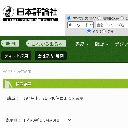
すべての商品
書籍のみ
AND
OR
新 刊
これから出る本
書籍
雑誌
デジ
テキスト採用
会社案内･地図
HOME
検索結果
検索結果
該当
197件中、21〜40件目までを表示
表示順：