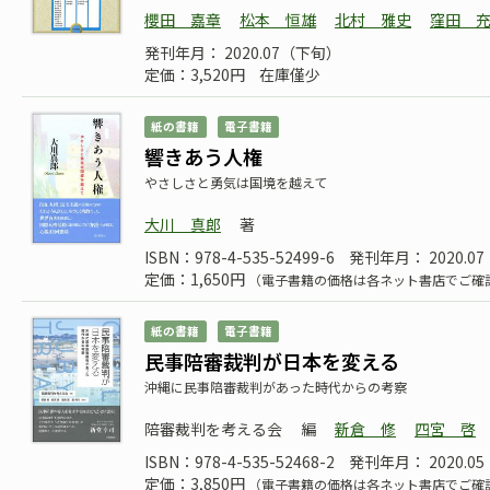
櫻田 嘉章
松本 恒雄
北村 雅史
窪田 
発刊年月： 2020.07（下旬）
定価：3,520円
在庫僅少
紙の書籍
電子書籍
響きあう人権
やさしさと勇気は国境を越えて
大川 真郎
著
ISBN：978-4-535-52499-6
発刊年月： 2020.07
定価：1,650円
（電子書籍の価格は各ネット書店でご確
紙の書籍
電子書籍
民事陪審裁判が日本を変える
沖縄に民事陪審裁判があった時代からの考察
陪審裁判を考える会
編
新倉 修
四宮 啓
ISBN：978-4-535-52468-2
発刊年月： 2020.05
定価：3,850円
（電子書籍の価格は各ネット書店でご確