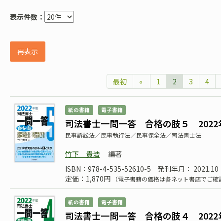
表示件数：
再表示
最初
«
1
2
3
4
紙の書籍
電子書籍
司法書士一問一答 合格の肢５ 2022
民事訴訟法／民事執行法／民事保全法／司法書士法
竹下 貴浩
編著
ISBN：978-4-535-52610-5
発刊年月： 2021.10
定価：1,870円
（電子書籍の価格は各ネット書店でご確
紙の書籍
電子書籍
司法書士一問一答 合格の肢４ 2022