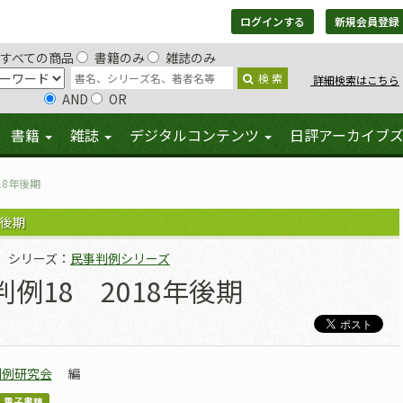
ログインする
新規会員登録
すべての商品
書籍のみ
雑誌のみ
検 索
詳細検索はこちら
AND
OR
書籍
雑誌
デジタルコンテンツ
日評アーカイブ
18年後期
年後期
シリーズ：
民事判例シリーズ
判例18 2018年後期
判例研究会
編
電子書籍