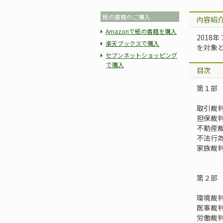
紙の書籍のご購入
内容紹
Amazonで紙の書籍を購入
2018
楽天ブックスで購入
を対象
セブンネットショッピング
で購入
目次
第１部
取引裁
担保裁
不動産
不法行
家族裁
第２部
環境裁
医事裁
労働裁