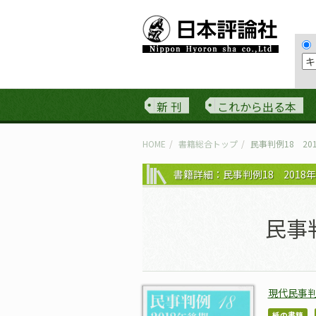
新 刊
これから出る本
HOME
書籍総合トップ
民事判例18 20
書籍詳細：民事判例18 2018
民事
現代民事
紙の書籍