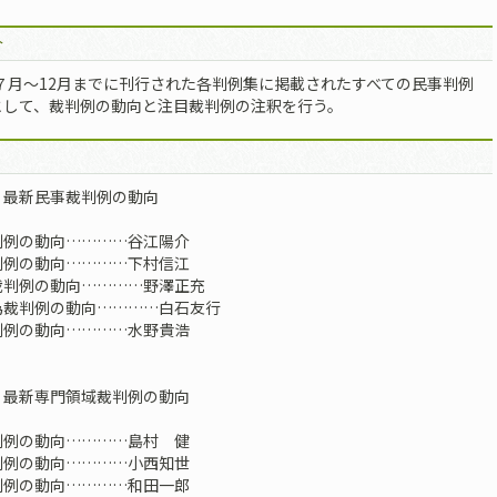
介
年７月〜12月までに刊行された各判例集に掲載されたすべての民事判例
として、裁判例の動向と注目裁判例の注釈を行う。
 最新民事裁判例の動向
判例の動向…………谷江陽介
判例の動向…………下村信江
裁判例の動向…………野澤正充
為裁判例の動向…………白石友行
判例の動向…………水野貴浩
 最新専門領域裁判例の動向
判例の動向…………島村 健
判例の動向…………小西知世
判例の動向…………和田一郎