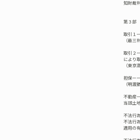
知財裁
第３部
取引１ー
（最三判
取引２
により
（東京高
担保ー
（明渡猶
不動産
当該土地
不法行
不法行
適用の有