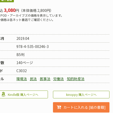
3,080
込
円（本体価格 2,800円）
POD・アーカイブズの価格を表示しています。
の価格は各ネット書店でご確認ください。
年月
2019.04
978-4-535-00246-3
B5判
ジ数
140ページ
ド
C3032
ンル
環境法
民法
医事法
労働法
知的財産法
kinoppy 購入ページへ
Kindle版 購入ページへ
カートに入れる [紙の書籍]