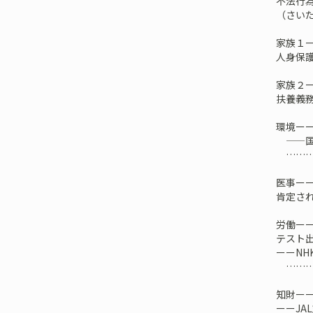
不法行
（さいた
家族１
人身保護
家族２
扶養義務
環境ー
——国
………
医事ー
肯定され
労働ー
テスト
ーーNH
………
知財ー
ーーJA