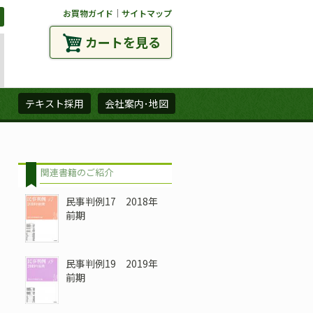
お買物ガイド
｜
サイトマップ
カートを見る
ズ
テキスト採用
会社案内･地図
関連書籍のご紹介
民事判例17 2018年
前期
民事判例19 2019年
前期