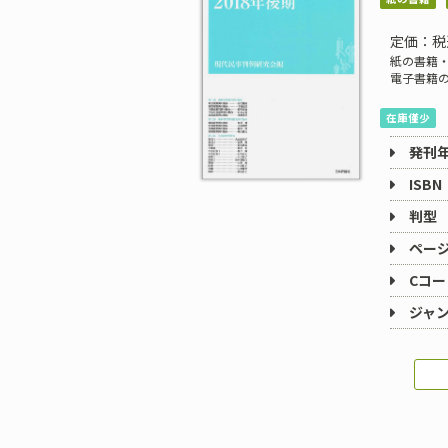
定価：税
紙の書籍・
電子書籍
在庫僅少
発刊
ISBN
判型
ペー
Cコー
ジャ