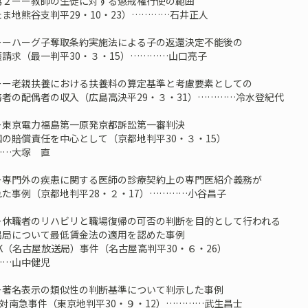
為２ーー教師の生徒に対する懲戒権行使の範囲
ま地熊谷支判平29・10・23）…………石井正人
ーーハーグ子奪取条約実施法による子の返還決定不能後の
請求（最一判平30・３・15）…………山口亮子
ーー老親扶養における扶養料の算定基準と考慮要素としての
者の配偶者の収入（広島高決平29・３・31）…………冷水登紀代
ー東京電力福島第一原発京都訴訟第一審判決
の賠償責任を中心として（京都地判平30・３・15）
…大塚 直
ー専門外の疾患に関する医師の診療契約上の専門医紹介義務が
た事例（京都地判平28・２・17）…………小谷昌子
ー休職者のリハビリと職場復帰の可否の判断を目的として行われる
出局について最低賃金法の適用を認めた事例
K（名古屋放送局）事件（名古屋高判平30・６・26）
…山中健児
ー著名表示の類似性の判断基準について判示した事例
L対南急事件（東京地判平30・９・12）…………武生昌士