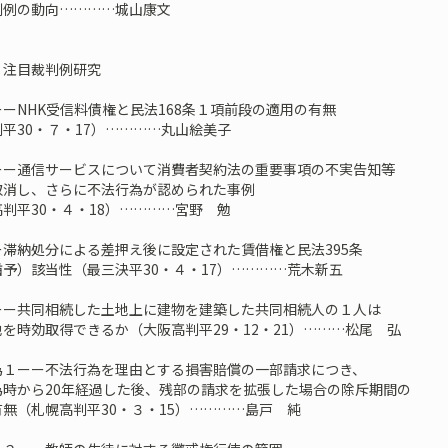
判例の動向…………城山康文
 注目裁判例研究
ーNHK受信料債権と民法168条１項前段の適用の有無
平30・７・17）…………丸山絵美子
ーー通信サービスについて消費者契約法の重要事項の不実告知等
取消し、さらに不法行為が認められた事例
判平30・４・18）…………宮野 勉
ー滞納処分による差押え後に設定された賃借権と民法395条
予）該当性（最三決平30・４・17）…………荒木新五
ーー共同相続した土地上に建物を建築した共同相続人の１人は
を時効取得できるか（大阪高判平29・12・21）………松尾 弘
為１ーー不法行為を理由とする損害賠償の一部請求につき、
為時から20年経過した後、残部の請求を拡張した場合の除斥期間の
無（札幌高判平30・３・15）…………島戸 純