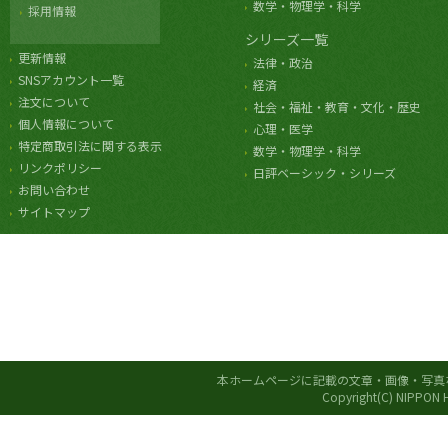
数学・物理学・科学
採用情報
シリーズ一覧
更新情報
法律・政治
SNSアカウント一覧
経済
注文について
社会・福祉・教育・文化・歴史
個人情報について
心理・医学
特定商取引法に関する表示
数学・物理学・科学
リンクポリシー
日評ベーシック・シリーズ
お問い合わせ
サイトマップ
本ホームページに記載の文章・画像・写真
Copyright(C) NIPPON