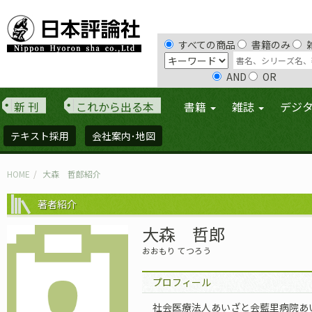
すべての商品
書籍のみ
AND
OR
新 刊
これから出る本
書籍
雑誌
デジ
テキスト採用
会社案内･地図
HOME
大森 哲郎紹介
著者紹介
大森 哲郎
おおもり てつろう
プロフィール
社会医療法人あいざと会藍里病院あ