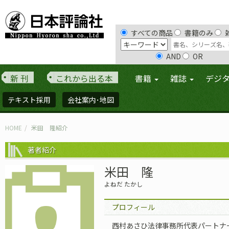
すべての商品
書籍のみ
AND
OR
新 刊
これから出る本
書籍
雑誌
デジ
テキスト採用
会社案内･地図
HOME
米田 隆紹介
著者紹介
米田 隆
よねだ たかし
プロフィール
西村あさひ法律事務所代表パートナー弁