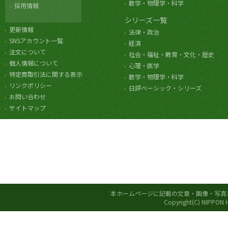
数学・物理学・科学
採用情報
シリーズ一覧
更新情報
法律・政治
SNSアカウント一覧
経済
注文について
社会・福祉・教育・文化・歴史
個人情報について
心理・医学
特定商取引法に関する表示
数学・物理学・科学
リンクポリシー
日評ベーシック・シリーズ
お問い合わせ
サイトマップ
本ホームページに記載の文章・画像・写真
Copyright(C) NIPPON