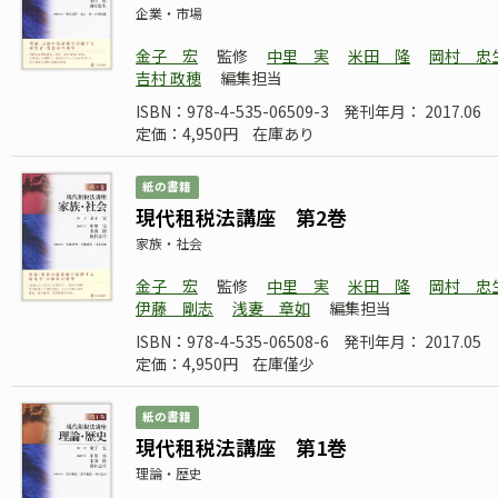
企業・市場
金子 宏
監修
中里 実
米田 隆
岡村 忠
吉村 政穂
編集担当
ISBN：978-4-535-06509-3
発刊年月： 2017.06
定価：4,950円
在庫あり
紙の書籍
現代租税法講座 第2巻
家族・社会
金子 宏
監修
中里 実
米田 隆
岡村 忠
伊藤 剛志
浅妻 章如
編集担当
ISBN：978-4-535-06508-6
発刊年月： 2017.05
定価：4,950円
在庫僅少
紙の書籍
現代租税法講座 第1巻
理論・歴史