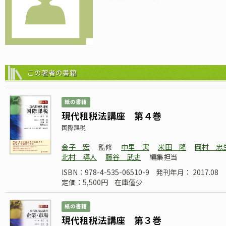
この著者の書籍
紙の書籍
現代租税法講座 第４巻
国際課税
金子 宏
監修
中里 実
米田 隆
岡村 忠
北村 導人
藤谷 武史
編集担当
ISBN：978-4-535-06510-9
発刊年月： 2017.08
定価：5,500円
在庫僅少
紙の書籍
現代租税法講座 第３巻