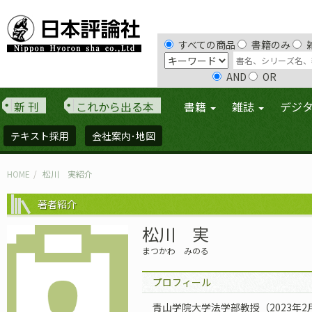
すべての商品
書籍のみ
AND
OR
新 刊
これから出る本
書籍
雑誌
デジ
テキスト採用
会社案内･地図
HOME
松川 実紹介
著者紹介
松川 実
まつかわ みのる
プロフィール
青山学院大学法学部教授（2023年2