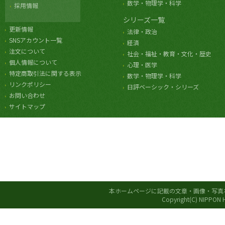
数学・物理学・科学
採用情報
シリーズ一覧
更新情報
法律・政治
SNSアカウント一覧
経済
注文について
社会・福祉・教育・文化・歴史
個人情報について
心理・医学
特定商取引法に関する表示
数学・物理学・科学
リンクポリシー
日評ベーシック・シリーズ
お問い合わせ
サイトマップ
本ホームページに記載の文章・画像・写真
Copyright(C) NIPPON