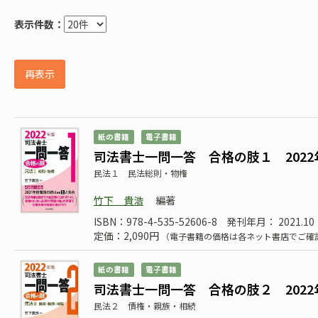
表示件数：
再表示
紙の書籍
電子書籍
司法書士一問一答 合格の肢１ 2022
民法１ 民法総則・物権
竹下 貴浩
編著
ISBN：978-4-535-52606-8
発刊年月： 2021.10
定価：2,090円
（電子書籍の価格は各ネット書店でご確
紙の書籍
電子書籍
司法書士一問一答 合格の肢２ 2022
民法２ 債権・親族・相続