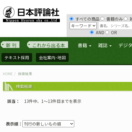
すべての商品
書籍のみ
AND
OR
新 刊
これから出る本
書籍
雑誌
デジ
テキスト採用
会社案内･地図
HOME
検索結果
検索結果
該当
13件中、1〜13件目までを表示
表示順：