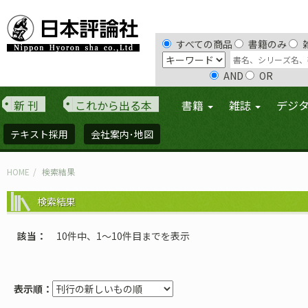
すべての商品
書籍のみ
AND
OR
新 刊
これから出る本
書籍
雑誌
デジ
テキスト採用
会社案内･地図
HOME
検索結果
検索結果
該当
10件中、1〜10件目までを表示
表示順：