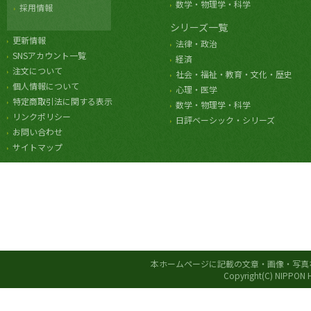
数学・物理学・科学
採用情報
シリーズ一覧
更新情報
法律・政治
SNSアカウント一覧
経済
注文について
社会・福祉・教育・文化・歴史
個人情報について
心理・医学
特定商取引法に関する表示
数学・物理学・科学
リンクポリシー
日評ベーシック・シリーズ
お問い合わせ
サイトマップ
本ホームページに記載の文章・画像・写真
Copyright(C) NIPPON