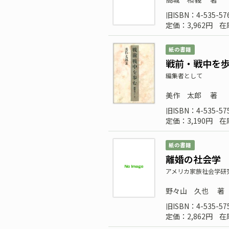
旧ISBN：4-535-57
定価：3,962円
在
紙の書籍
戦前・戦中を
編集者として
美作 太郎
著
旧ISBN：4-535-57
定価：3,190円
在
紙の書籍
離婚の社会学
アメリカ家族社会学研
野々山 久也
著
旧ISBN：4-535-57
定価：2,862円
在