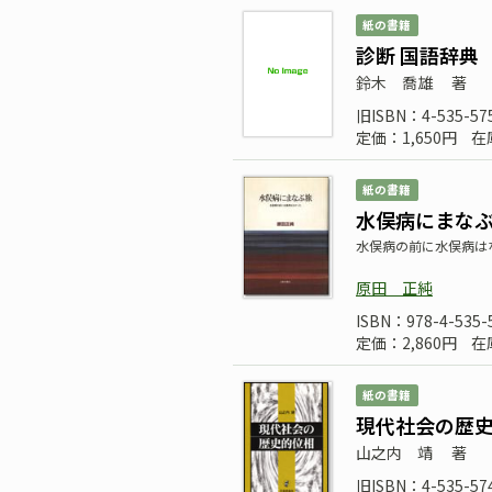
紙の書籍
診断 国語辞典
鈴木 喬雄
著
旧ISBN：4-535-57
定価：1,650円
在
紙の書籍
水俣病にまな
水俣病の前に水俣病は
原田 正純
ISBN：978-4-535-
定価：2,860円
在
紙の書籍
現代社会の歴
山之内 靖
著
旧ISBN：4-535-57