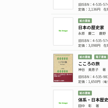
旧ISBN：4-535-57
定価：2,136円
在
紙の書籍
日本の歴史家
永原 慶二
鹿野
旧ISBN：4-535-57
定価：3,098円
在
紙の書籍
電子書籍
こころの旅
神谷 美恵子
著
旧ISBN：4-535-98
定価：1,650円
（電
紙の書籍
体系・日本歴史
田中 彰
著