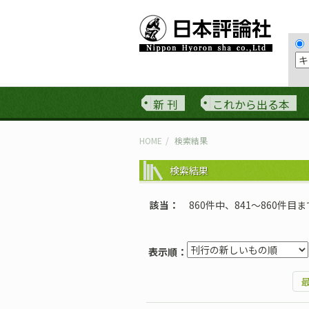
新 刊
これから出る本
HOME
検索結果
検索結果
該当
860件中、841〜860件目
表示順：