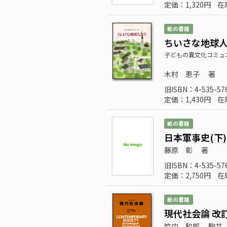
定価：1,320円
在
紙の書籍
ちいさな地球
子どもの異文化コミュ
木村 恵子
著
旧ISBN：4-535-57
定価：1,430円
在
紙の書籍
日本軍事史(下)
藤原 彰
著
旧ISBN：4-535-57
定価：2,750円
在
紙の書籍
現代社会論 改
竹中 和郎
駒井