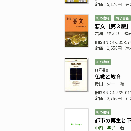
定価：5,170円
在
紙の書籍
電子書籍
悪文［第３版
岩淵 悦太郎
編
旧ISBN：4-535-57
定価：1,650円
（電
紙の書籍
日評選書
仏教と教育
持田 栄一
編
旧ISBN：4-535-01
定価：2,750円
在
紙の書籍
都市の再生と
中西 準子
著