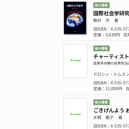
紙の書籍
国際社会学研
駒井 洋
著
旧ISBN：4-535-57
定価：3,630円
在
紙の書籍
チャーティス
産業革命期の民衆政治
ドロシィ・トムス
旧ISBN：4-535-57
定価：11,000円
紙の書籍
ごきげんよう 
水野 綾子
著
旧ISBN：4-535-57