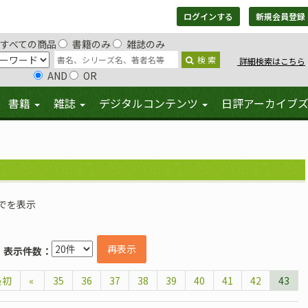
ログインする
新規会員登録
すべての商品
書籍のみ
雑誌のみ
検 索
詳細検索はこちら
AND
OR
書籍
雑誌
デジタルコンテンツ
日評アーカイブ
までを表示
再表示
表示件数：
最初
«
35
36
37
38
39
40
41
42
43