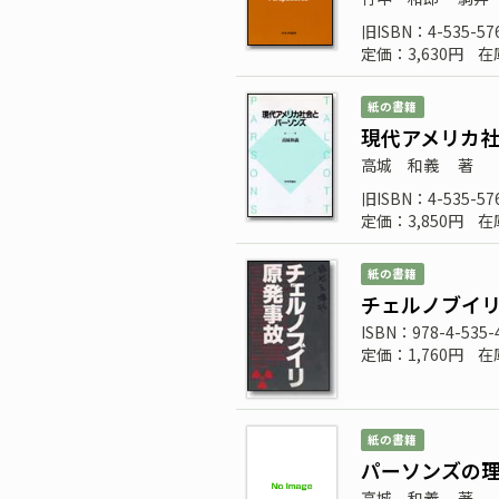
旧ISBN：4-535-57
定価：3,630円
在
紙の書籍
現代アメリカ
高城 和義
著
旧ISBN：4-535-57
定価：3,850円
在
紙の書籍
チェルノブイ
ISBN：978-4-535-
定価：1,760円
在
紙の書籍
パーソンズの
高城 和義
著