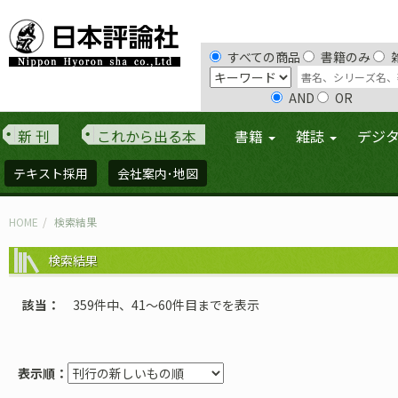
すべての商品
書籍のみ
AND
OR
新 刊
これから出る本
書籍
雑誌
デジ
テキスト採用
会社案内･地図
HOME
検索結果
検索結果
該当
359件中、41〜60件目までを表示
表示順：