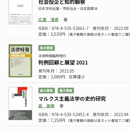
社会投企と知的観察
日本学術会議・市民社会・日本国憲法
広渡 清吾
著
ISBN：978-4-535-52661-7
発刊年月： 2022.09
定価：3,520円
（電子書籍の価格は各ネット書店でご確
紙の書籍
法律時報臨時増刊
判例回顧と展望 2021
発刊年月： 2022.05
定価：3,080円
在庫僅少
紙の書籍
電子書籍
マルクス主義法学の史的研究
森 英樹
著
ISBN：978-4-535-52451-4
発刊年月： 2022.04
定価：7,150円
（電子書籍の価格は各ネット書店でご確