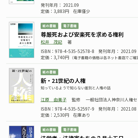
発刊年月： 2021.09
定価：3,883円
在庫僅少
紙の書籍
電子書籍
尊厳死および安楽死を求める権利
松井 茂記
著
ISBN：978-4-535-52578-8
発刊年月： 2021.09
定価：3,740円
（電子書籍の価格は各ネット書店でご確
紙の書籍
新・21世紀の人権
知っているようで知らない差別と人権の話
江原 由美子
監修
一般社団法人神奈川人権セ
ISBN：978-4-535-52597-9
発刊年月： 2021.08
定価：2,530円
在庫あり
紙の書籍
電子書籍