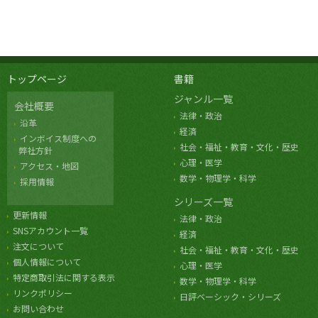
トップページ
書籍
ジャンル一覧
会社概要
法律・政治
沿革
経済
インボイス制度への
社会・福祉・教育・文化・歴史
弊社方針
心理・医学
アクセス・地図
数学・物理学・科学
採用情報
シリーズ一覧
更新情報
法律・政治
SNSアカウント一覧
経済
注文について
社会・福祉・教育・文化・歴史
個人情報について
心理・医学
特定商取引法に関する表示
数学・物理学・科学
リンクポリシー
日評ベーシック・シリーズ
お問い合わせ