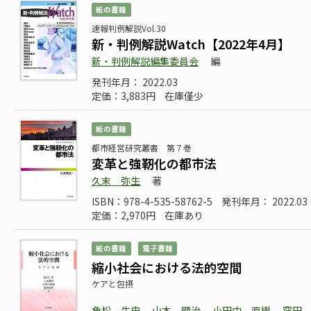
紙の書籍
速報判例解説Vol.30
新・判例解説Watch【2022年4月】
新・判例解説編集委員会
編
発刊年月： 2022.03
定価：3,883円
在庫僅少
紙の書籍
都市経営研究叢書 第７巻
変革と強靭化の都市法
久末 弥生
著
ISBN：978-4-535-58762-5
発刊年月： 2022.03
定価：2,970円
在庫あり
紙の書籍
電子書籍
縮小社会における法的空間
ケアと包摂
角松 生史
山本 顯治
小田中 直樹
窪田