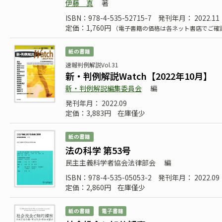
伊藤 真
著
ISBN：978-4-535-52715-7
発刊年月： 2022.11
定価：1,760円
（電子書籍の価格は各ネット書店でご確
紙の書籍
速報判例解説Vol.31
新・判例解説Watch【2022年10月】
新・判例解説編集委員会
編
発刊年月： 2022.09
定価：3,883円
在庫僅少
紙の書籍
法の科学 第53号
民主主義科学者協会法律部会
編
ISBN：978-4-535-05053-2
発刊年月： 2022.09
定価：2,860円
在庫僅少
紙の書籍
電子書籍