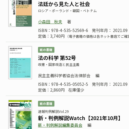
法廷から見た人と社会
ロシア・ポーランド・韓国・ベトナム
小森田 秋夫
著
ISBN：978-4-535-52569-6
発刊年月： 2021.09
定価：3,740円
（電子書籍の価格は各ネット書店でご確
紙の書籍
法の科学 第52号
改憲・国家改造と民主主義
民主主義科学者協会法律部会
編
ISBN：978-4-535-05052-5
発刊年月： 2021.09
定価：2,860円
在庫僅少
紙の書籍
速報判例解説Vol.29
新・判例解説Watch【2021年10月】
新・判例解説編集委員会
編