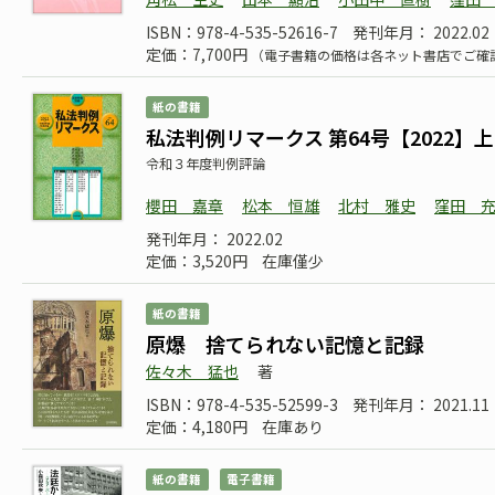
ISBN：978-4-535-52616-7
発刊年月： 2022.02
定価：7,700円
（電子書籍の価格は各ネット書店でご確
紙の書籍
私法判例リマークス 第64号【2022】上
令和３年度判例評論
櫻田 嘉章
松本 恒雄
北村 雅史
窪田 
発刊年月： 2022.02
定価：3,520円
在庫僅少
紙の書籍
原爆 捨てられない記憶と記録
佐々木 猛也
著
ISBN：978-4-535-52599-3
発刊年月： 2021.11
定価：4,180円
在庫あり
紙の書籍
電子書籍