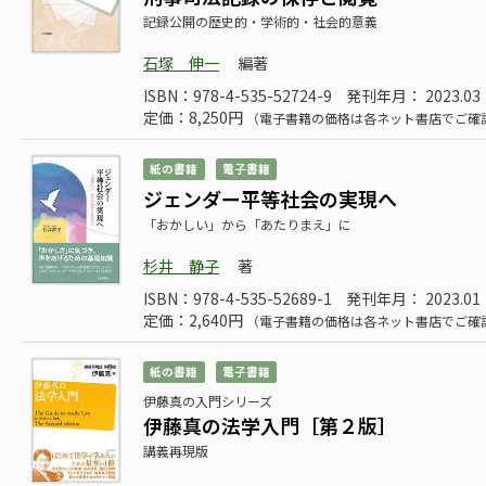
記録公開の歴史的・学術的・社会的意義
石塚 伸一
編著
ISBN：978-4-535-52724-9
発刊年月： 2023.03
定価：8,250円
（電子書籍の価格は各ネット書店でご確
紙の書籍
電子書籍
ジェンダー平等社会の実現へ
「おかしい」から「あたりまえ」に
杉井 静子
著
ISBN：978-4-535-52689-1
発刊年月： 2023.01
定価：2,640円
（電子書籍の価格は各ネット書店でご確
紙の書籍
電子書籍
伊藤真の入門シリーズ
伊藤真の法学入門［第２版］
講義再現版