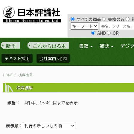
すべての商品
書籍のみ
AND
OR
新 刊
これから出る本
書籍
雑誌
デジ
テキスト採用
会社案内･地図
HOME
検索結果
検索結果
該当
4件中、1〜4件目までを表示
表示順：