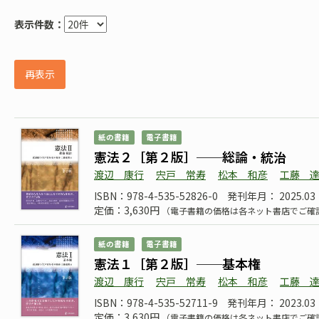
表示件数：
再表示
紙の書籍
電子書籍
憲法２［第２版］──総論・統治
渡辺 康行
宍戸 常寿
松本 和彦
工藤 
ISBN：978-4-535-52826-0
発刊年月： 2025.03
定価：3,630円
（電子書籍の価格は各ネット書店でご確
紙の書籍
電子書籍
憲法１［第２版］──基本権
渡辺 康行
宍戸 常寿
松本 和彦
工藤 
ISBN：978-4-535-52711-9
発刊年月： 2023.03
定価：3,630円
（電子書籍の価格は各ネット書店でご確