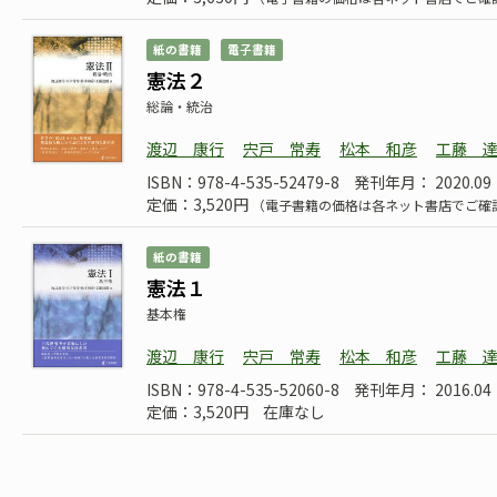
紙の書籍
電子書籍
憲法２
総論・統治
渡辺 康行
宍戸 常寿
松本 和彦
工藤 
ISBN：978-4-535-52479-8
発刊年月： 2020.09
定価：3,520円
（電子書籍の価格は各ネット書店でご確
紙の書籍
憲法１
基本権
渡辺 康行
宍戸 常寿
松本 和彦
工藤 
ISBN：978-4-535-52060-8
発刊年月： 2016.04
定価：3,520円
在庫なし