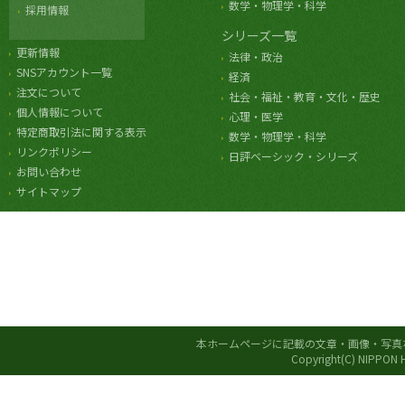
数学・物理学・科学
採用情報
シリーズ一覧
更新情報
法律・政治
SNSアカウント一覧
経済
注文について
社会・福祉・教育・文化・歴史
個人情報について
心理・医学
特定商取引法に関する表示
数学・物理学・科学
リンクポリシー
日評ベーシック・シリーズ
お問い合わせ
サイトマップ
本ホームページに記載の文章・画像・写真
Copyright(C) NIPPON