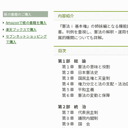
紙の書籍のご購入
内容紹介
Amazonで紙の書籍を購入
『憲法Ⅰ 基本権』の姉妹編となる機
楽天ブックスで購入
書。判例を重視し、憲法の解釈・運用
セブンネットショッピング
属的機関についても詳解。
で購入
目次
第１部 総 論
第１章 憲法の意味と役割
第２章 日本憲法史
第３章 国民主権と天皇制
第４章 権力分立と法の支配・法治
第５章 平和主義
第６章 憲法の変動と保障
第２部 統 治
第７章 代表民主制
第８章 議院内閣制
第９章 国 会