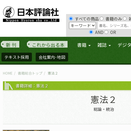
すべての商品
書籍のみ
AND
OR
新 刊
これから出る本
書籍
雑誌
デジ
テキスト採用
会社案内･地図
HOME
書籍総合トップ
憲法２
書籍詳細：憲法２
憲法２
総論・統治