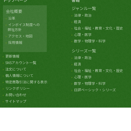
トップページ
書籍
ジャンル一覧
会社概要
法律・政治
沿革
経済
インボイス制度への
社会・福祉・教育・文化・歴史
弊社方針
心理・医学
アクセス・地図
数学・物理学・科学
採用情報
シリーズ一覧
更新情報
法律・政治
SNSアカウント一覧
経済
注文について
社会・福祉・教育・文化・歴史
個人情報について
心理・医学
特定商取引法に関する表示
数学・物理学・科学
リンクポリシー
日評ベーシック・シリーズ
お問い合わせ
サイトマップ