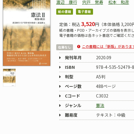
渡辺 康行
宍戸 常寿
松本 和彦
紙の書籍
電子書籍
3,520
定価：税込
円（本体価格 3,200
紙の書籍・POD・アーカイブズの価格を表示
電子書籍の価格は各ネット書店でご確認くだ
この書籍には「新版」がありま
在庫なし
発刊年月
2020.09
ISBN
978-4-535-52479-
判型
A5判
ページ数
488ページ
Cコード
C3032
ジャンル
憲法
難易度
テキスト：中級