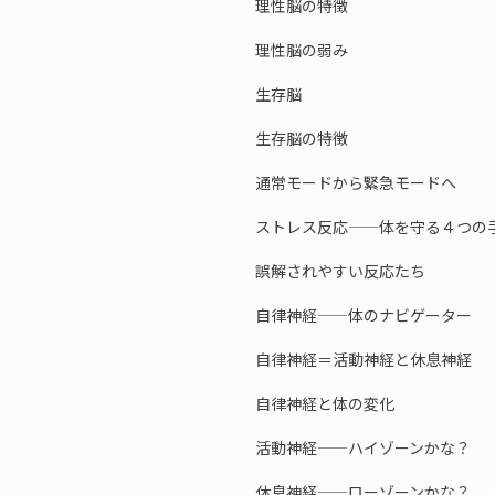
理性脳の特徴
理性脳の弱み
生存脳
生存脳の特徴
通常モードから緊急モードへ
ストレス反応——体を守る４つの
誤解されやすい反応たち
自律神経——体のナビゲーター
自律神経＝活動神経と休息神経
自律神経と体の変化
活動神経——ハイゾーンかな？
休息神経——ローゾーンかな？