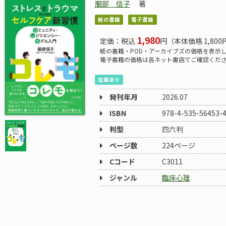
服部 信子
著
紙の書籍
電子書籍
1,980
定価：税込
円（本体価格 1,800
紙の書籍・POD・アーカイブズの価格を表示
電子書籍の価格は各ネット書店でご確認くだ
在庫あり
発刊年月
2026.07
ISBN
978-4-535-56453-
判型
四六判
ページ数
224ページ
Cコード
C3011
ジャンル
臨床心理