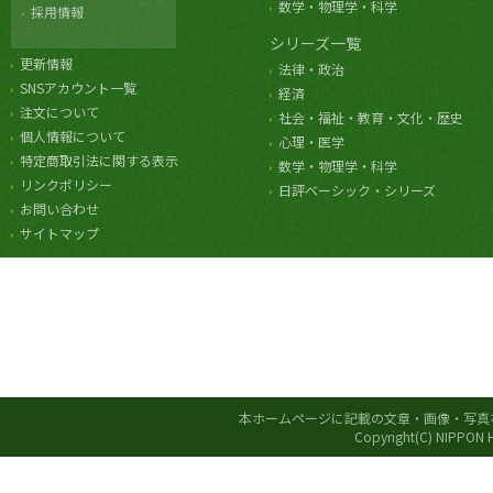
数学・物理学・科学
採用情報
シリーズ一覧
更新情報
法律・政治
SNSアカウント一覧
経済
注文について
社会・福祉・教育・文化・歴史
個人情報について
心理・医学
特定商取引法に関する表示
数学・物理学・科学
リンクポリシー
日評ベーシック・シリーズ
お問い合わせ
サイトマップ
本ホームページに記載の文章・画像・写真
Copyright(C) NIPPON