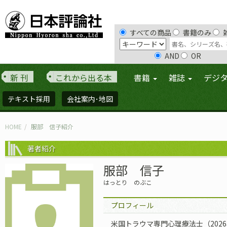
すべての商品
書籍のみ
AND
OR
新 刊
これから出る本
書籍
雑誌
デジ
テキスト採用
会社案内･地図
HOME
服部 信子紹介
著者紹介
服部 信子
はっとり のぶこ
プロフィール
米国トラウマ専門心理療法士（202