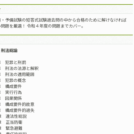
介
験・予備試験の短答式試験過去問の中から合格のために解けなければ
い問題を厳選！ 令和４年度の問題までカバー。
 刑法総論
 犯罪と刑罰
 刑法の法源と解釈
 刑法の適用範囲
 犯罪の概念
 構成要件
 実行行為
 因果関係
 構成要件的故意
 構成要件的過失
章 違法性総説
章 正当防衛
章 緊急避難