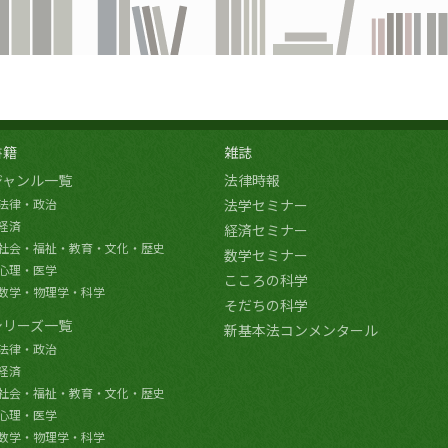
書籍
雑誌
ジャンル一覧
法律時報
法律・政治
法学セミナー
経済
経済セミナー
社会・福祉・教育・文化・歴史
数学セミナー
心理・医学
こころの科学
数学・物理学・科学
そだちの科学
シリーズ一覧
新基本法コンメンタール
法律・政治
経済
社会・福祉・教育・文化・歴史
心理・医学
数学・物理学・科学