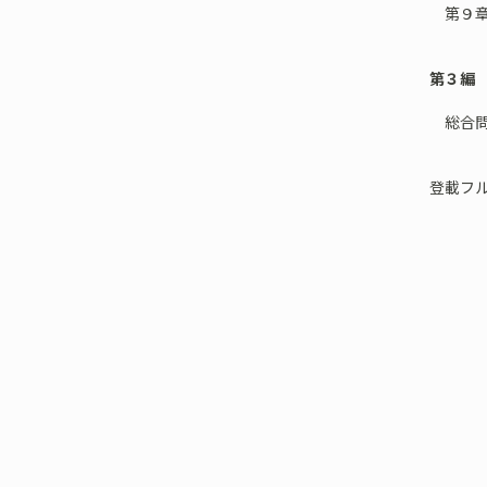
第９章
第３編
総合問
登載フ