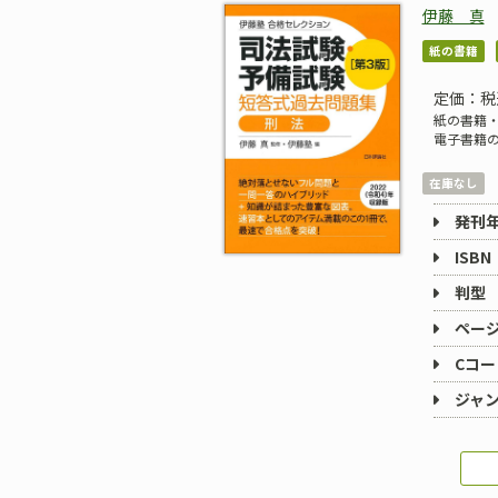
伊藤 真
紙の書籍
定価：税
紙の書籍・
電子書籍
在庫なし
発刊
ISBN
判型
ペー
Cコー
ジャ