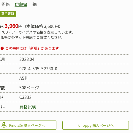
監修
伊藤塾
編
電子書籍
3,960
込
円（本体価格 3,600円）
POD・アーカイブズの価格を表示しています。
の価格は各ネット書店でご確認ください。
この書籍には「新版」があります
年月
2023.04
978-4-535-52730-0
A5判
ジ数
508ページ
ド
C3332
ンル
資格試験
kinoppy 購入ページへ
Kindle版 購入ページへ