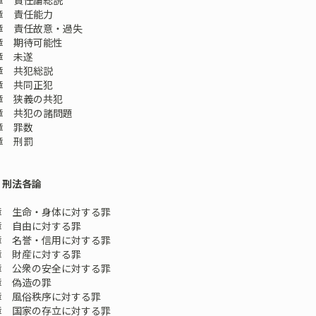
章 責任論総説
章 責任能力
章 責任故意・過失
章 期待可能性
章 未遂
章 共犯総説
章 共同正犯
章 狭義の共犯
章 共犯の諸問題
章 罪数
章 刑罰
 刑法各論
 生命・身体に対する罪
 自由に対する罪
 名誉・信用に対する罪
 財産に対する罪
 公衆の安全に対する罪
 偽造の罪
 風俗秩序に対する罪
 国家の存立に対する罪