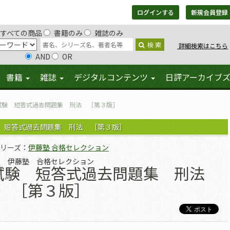
ログインする
新規会員登録
すべての商品
書籍のみ
雑誌のみ
検 索
詳細検索はこちら
AND
OR
書籍
雑誌
デジタルコンテンツ
日評アーカイブ
試験 短答式過去問題集 刑法 ［第３版］
 短答式過去問題集 刑法 ［第３版］
リーズ：
伊藤塾 合格セレクション
伊藤塾 合格セレクション
試験 短答式過去問題集 刑法
［第３版］