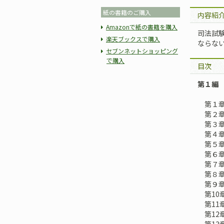
紙の書籍のご購入
内容紹
Amazonで紙の書籍を購入
司法試
楽天ブックスで購入
ならな
セブンネットショッピング
で購入
目次
第１編
第１章
第２章
第３章
第４章
第５章
第６章
第７章
第８章
第９章
第10
第11
第12