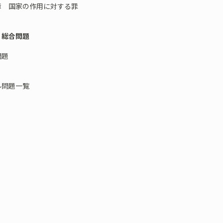
 国家の作用に対する罪
 総合問題
題
ル問題一覧