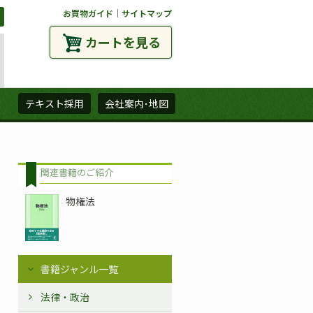
お買物ガイド
｜
サイトマップ
カートを見る
ズ
テキスト採用
会社案内･地図
関連書籍のご紹介
物権法
書籍ジャンル一覧
法律・政治