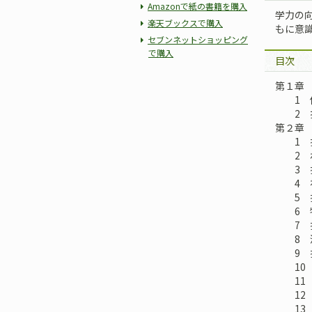
Amazonで紙の書籍を購入
学力の
楽天ブックスで購入
もに意
セブンネットショッピング
で購入
目次
第１章
1 債
2 担
第２章 
1 抵
2 わ
3 抵
4 被
5 抵
6 物
7 抵
8 法
9 抵
10 
11 
12 
13 