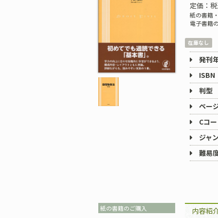
定価：税
紙の書籍・
電子書籍
在庫なし
発刊
ISBN
判型
ペー
Cコー
ジャ
難易
紙の書籍のご購入
内容紹