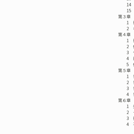
14 
15 
第３章 
1 動
2 権
第４章
1 動
2 債
3 代
4 所
5 仮
第５章 
1 留
2 留
3 留
4 留
第６章 
1 先
2 一
3 動
4 不