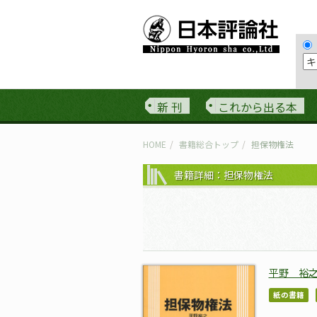
新 刊
これから出る本
HOME
書籍総合トップ
担保物権法
書籍詳細：担保物権法
平野 裕
紙の書籍