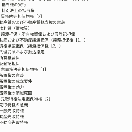
抵当権の実行
特別法上の抵当権
質権――約定担保物権［2］
産質および不動産質抵当権の意義
利質（債権質）
 譲渡担保・所有権留保および仮登記担保
産および不動産譲渡担保（譲渡担保権［1］）
権譲渡担保（譲渡担保権［2］）
理受領および振込指定
有権留保
登記担保
留置権――法定担保物権［1］
置権の意義
置権の成立要件
置権の効力
置権の消滅原因
先取特権――法定担保物権［2］
取特権の意義
般先取特権
産先取特権
動産先取特権