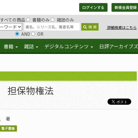
ログインする
新規会員登録
すべての商品
書籍のみ
雑誌のみ
検 索
詳細検索はこちら
AND
OR
書籍
雑誌
デジタルコンテンツ
日評アーカイブ
担保物権法
之
著
電子書籍