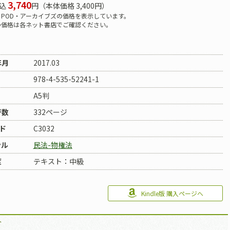
3,740
込
円（本体価格 3,400円）
POD・アーカイブズの価格を表示しています。
の価格は各ネット書店でご確認ください。
年月
2017.03
978-4-535-52241-1
A5判
ジ数
332ページ
ド
C3032
ンル
民法-物権法
度
テキスト：中級
Kindle版 購入ページへ
介