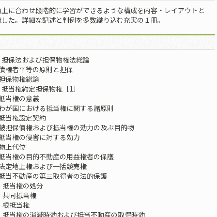
向上に合わせ段階的に学習ができるような構成を内容・レイアウトと
識した。詳細な記述と判例を多数織り込む充実の１冊。
 担保法および担保物権法総論
権者平等の原則と担保
保物権総論
抵当権――約定担保物権［1］
当権の意義
が国における抵当権に関する諸原則
当権設定契約
担保債権および抵当権の効力の及ぶ目的物
当権の侵害に対する効力
上代位
当権の目的不動産の用益権者の保護
定地上権および一括競売権
当不動産の第三取得者の法的保護
抵当権の処分
共同抵当権
根抵当権
抵当権の消滅時効および抵当不動産の取得時効