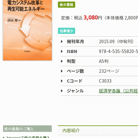
紙の書籍
3,080
定価：税込
円（本体価格 2,800
在庫僅少
発刊年月
2015.09（中旬刊）
ISBN
978-4-535-55820-
判型
A5判
ページ数
232ページ
Cコード
C3033
ジャンル
経済学各論（公共経
紙の書籍のご購入
内容紹介
Amazonで紙の書籍を購入