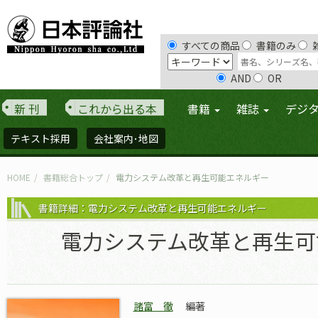
すべての商品
書籍のみ
AND
OR
新 刊
これから出る本
書籍
雑誌
デジ
テキスト採用
会社案内･地図
HOME
書籍総合トップ
電力システム改革と再生可能エネルギー
書籍詳細：電力システム改革と再生可能エネルギー
電力システム改革と再生可
諸富 徹
編著