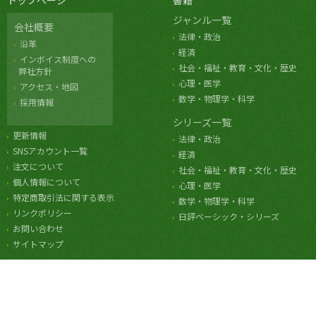
トップページ
書籍
ジャンル一覧
会社概要
法律・政治
沿革
経済
インボイス制度への
社会・福祉・教育・文化・歴史
弊社方針
心理・医学
アクセス・地図
数学・物理学・科学
採用情報
シリーズ一覧
更新情報
法律・政治
SNSアカウント一覧
経済
注文について
社会・福祉・教育・文化・歴史
個人情報について
心理・医学
特定商取引法に関する表示
数学・物理学・科学
リンクポリシー
日評ベーシック・シリーズ
お問い合わせ
サイトマップ