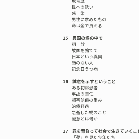
成育歴
性への誘い
感 染
男性に求めたもの
命は金で買える
15 異国の塀の中で
初 診
故国を捨てて
日本という異国
顔のない人
記念日うつ病
16 誠意を示すということ
ある初診患者
事故の責任
損害賠償の重み
治療経過
急逝した甥のこと
誠意とは何か
17 罪を背負って社会で生きていくこ
「夢」を見た少年たち