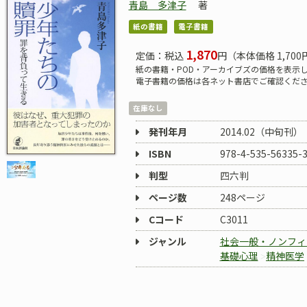
青島 多津子
著
紙の書籍
電子書籍
1,870
定価：税込
円（本体価格 1,700
紙の書籍・POD・アーカイブズの価格を表示
電子書籍の価格は各ネット書店でご確認くだ
在庫なし
発刊年月
2014.02（中旬刊）
ISBN
978-4-535-56335-
判型
四六判
ページ数
248ページ
Cコード
C3011
ジャンル
社会一般・ノンフィ
基礎心理
精神医学