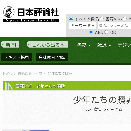
すべての商品
書籍のみ
AND
OR
新 刊
これから出る本
書籍
雑誌
デジ
テキスト採用
会社案内･地図
HOME
書籍総合トップ
少年たちの贖罪
書籍詳細：少年たちの贖罪
少年たちの贖
罪を背負って生きる