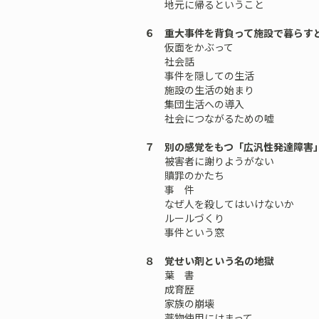
地元に帰るということ
６ 重大事件を背負って施設で暮らす
仮面をかぶって
社会話
事件を隠しての生活
施設の生活の始まり
集団生活への導入
社会につながるための嘘
７ 別の感覚をもつ「広汎性発達障害
被害者に謝りようがない
贖罪のかたち
事 件
なぜ人を殺してはいけないか
ルールづくり
事件という窓
８ 覚せい剤という名の地獄
葉 書
成育歴
家族の崩壊
薬物使用にはまって