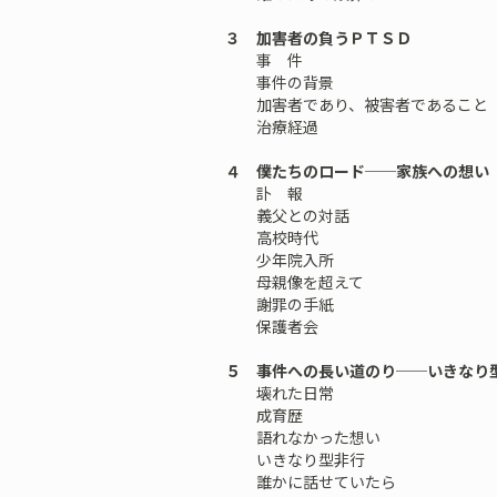
３ 加害者の負うＰＴＳＤ
事 件
事件の背景
加害者であり、被害者であること
治療経過
４ 僕たちのロード──家族への想い
訃 報
義父との対話
高校時代
少年院入所
母親像を超えて
謝罪の手紙
保護者会
５ 事件への長い道のり──いきなり
壊れた日常
成育歴
語れなかった想い
いきなり型非行
誰かに話せていたら