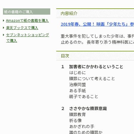
紙の書籍のご購入
内容紹介
Amazonで紙の書籍を購入
2019年春、公開！ 映画「少年たち」
楽天ブックスで購入
セブンネットショッピング
重大事件を犯してしまった少年は、事
で購入
止めるのか。 長年寄り添う精神科医に
目次
１ 加害者にかかわるということ
はじめに
贖罪について考えること
治療同盟
ある手紙
親子であること
２ ささやかな贖罪意識
贖罪教育
祈る像
あかぎれの手
誰のための贖罪か