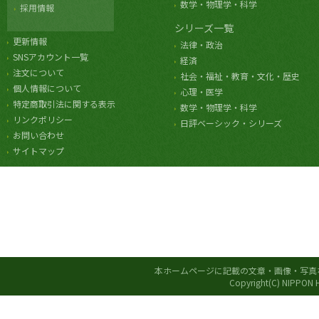
数学・物理学・科学
採用情報
シリーズ一覧
更新情報
法律・政治
SNSアカウント一覧
経済
注文について
社会・福祉・教育・文化・歴史
個人情報について
心理・医学
特定商取引法に関する表示
数学・物理学・科学
リンクポリシー
日評ベーシック・シリーズ
お問い合わせ
サイトマップ
本ホームページに記載の文章・画像・写真
Copyright(C) NIPPON