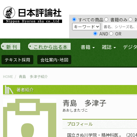
すべての商品
書籍のみ
AND
OR
新 刊
これから出る本
書籍
雑誌
デジ
テキスト採用
会社案内･地図
HOME
青島 多津子紹介
著者紹介
青島 多津子
あおしまたづこ
プロフィール
国立きぬ川学院・精神科医 。（201