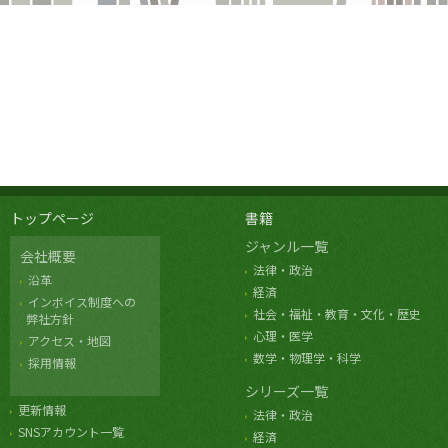
トップページ
書籍
ジャンル一覧
会社概要
法律・政治
沿革
経済
インボイス制度への
社会・福祉・教育・文化・歴史
弊社方針
心理・医学
アクセス・地図
数学・物理学・科学
採用情報
シリーズ一覧
更新情報
法律・政治
SNSアカウント一覧
経済