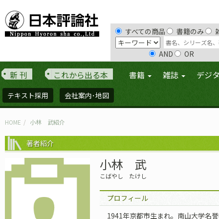
すべての商品
書籍のみ
AND
OR
新 刊
これから出る本
書籍
雑誌
デジ
テキスト採用
会社案内･地図
HOME
小林 武紹介
著者紹介
小林 武
こばやし たけし
プロフィール
1941年京都市生まれ。南山大学名誉