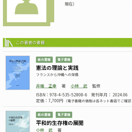
現在）
この著者の書籍
紙の書籍
電子書籍
憲法の理論と実践
フランスから沖縄への架橋
井端 正幸
著
小林 武
監修
ISBN：978-4-535-52808-6
発刊年月： 2024.06
定価：7,700円
（電子書籍の価格は各ネット書店でご確認
紙の書籍
電子書籍
平和的生存権の展開
小林 武
著