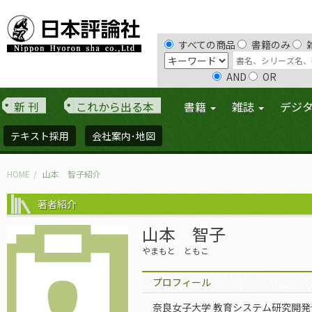
すべての商品
書籍のみ
AND
OR
新 刊
これから出る本
書籍
雑誌
デジ
テキスト採用
会社案内･地図
HOME
山本 智子紹介
著者紹介
山本 智子
やまもと ともこ
プロフィール
奈良女子大学 教育システム研究開発センター、