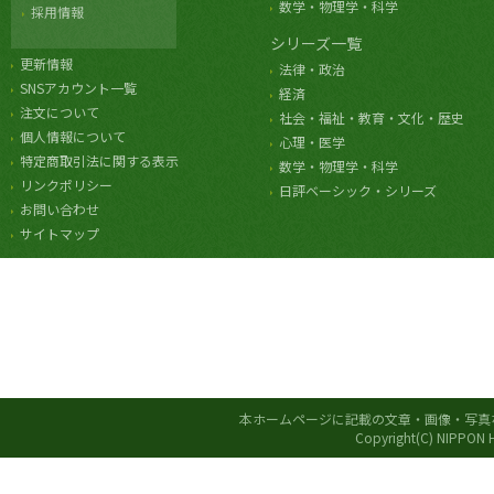
数学・物理学・科学
採用情報
シリーズ一覧
更新情報
法律・政治
SNSアカウント一覧
経済
注文について
社会・福祉・教育・文化・歴史
個人情報について
心理・医学
特定商取引法に関する表示
数学・物理学・科学
リンクポリシー
日評ベーシック・シリーズ
お問い合わせ
サイトマップ
本ホームページに記載の文章・画像・写真
Copyright(C) NIPPON