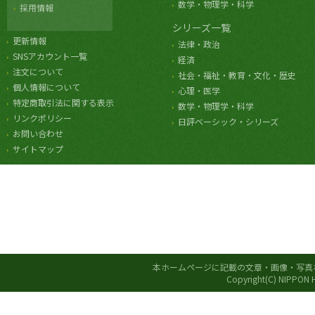
数学・物理学・科学
採用情報
シリーズ一覧
更新情報
法律・政治
SNSアカウント一覧
経済
注文について
社会・福祉・教育・文化・歴史
個人情報について
心理・医学
特定商取引法に関する表示
数学・物理学・科学
リンクポリシー
日評ベーシック・シリーズ
お問い合わせ
サイトマップ
本ホームページに記載の文章・画像・写真
Copyright(C) NIPPON