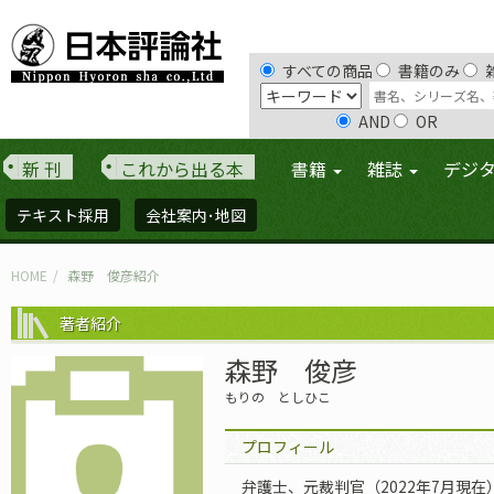
すべての商品
書籍のみ
AND
OR
新 刊
これから出る本
書籍
雑誌
デジ
テキスト採用
会社案内･地図
HOME
森野 俊彦紹介
著者紹介
森野 俊彦
もりの としひこ
プロフィール
弁護士、元裁判官（2022年7月現在