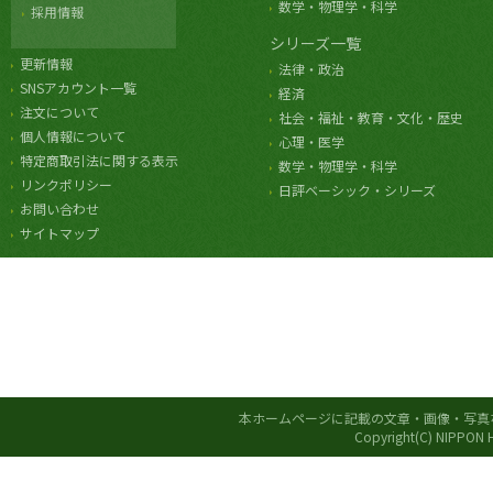
数学・物理学・科学
採用情報
シリーズ一覧
更新情報
法律・政治
SNSアカウント一覧
経済
注文について
社会・福祉・教育・文化・歴史
個人情報について
心理・医学
特定商取引法に関する表示
数学・物理学・科学
リンクポリシー
日評ベーシック・シリーズ
お問い合わせ
サイトマップ
本ホームページに記載の文章・画像・写真
Copyright(C) NIPPON