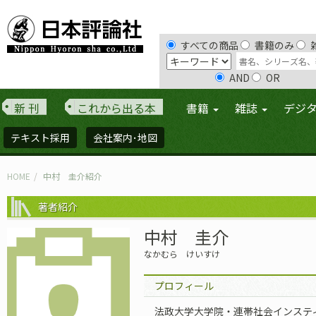
すべての商品
書籍のみ
AND
OR
新 刊
これから出る本
書籍
雑誌
デジ
テキスト採用
会社案内･地図
HOME
中村 圭介紹介
著者紹介
中村 圭介
なかむら けいすけ
プロフィール
法政大学大学院・連帯社会インスティ